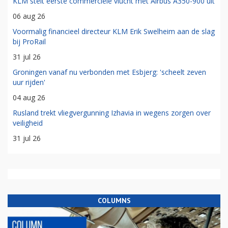
KLM stelt eerste commerciële vlucht met Airbus A350-900 uit
06 aug 26
Voormalig financieel directeur KLM Erik Swelheim aan de slag
bij ProRail
31 jul 26
Groningen vanaf nu verbonden met Esbjerg: 'scheelt zeven
uur rijden'
04 aug 26
Rusland trekt vliegvergunning Izhavia in wegens zorgen over
veiligheid
31 jul 26
COLUMNS