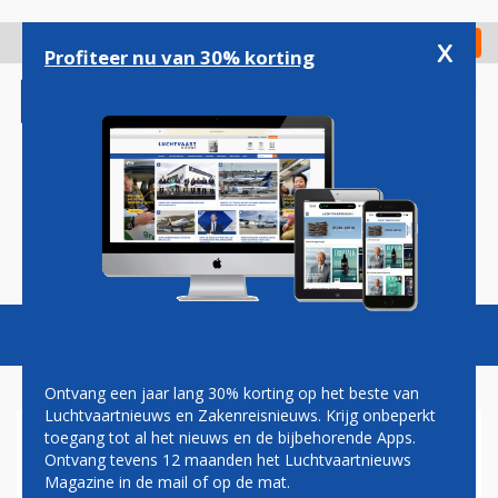
Overslaan
en
x
Digitaal Magazine
Registreer
Check in
naar
Profiteer nu van 30% korting
de
inhoud
gaan
Magazine
Podcasts
Vacatures
Toggl
naviga
Ontvang een jaar lang 30% korting op het beste van
Luchtvaartnieuws en Zakenreisnieuws. Krijg onbeperkt
toegang tot al het nieuws en de bijbehorende Apps.
ED BASTIAN
Ontvang tevens 12 maanden het Luchtvaartnieuws
Magazine in de mail of op de mat.