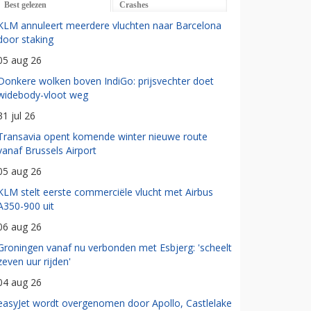
Best gelezen
Crashes
KLM annuleert meerdere vluchten naar Barcelona
door staking
05 aug 26
Donkere wolken boven IndiGo: prijsvechter doet
widebody-vloot weg
31 jul 26
Transavia opent komende winter nieuwe route
vanaf Brussels Airport
05 aug 26
KLM stelt eerste commerciële vlucht met Airbus
A350-900 uit
06 aug 26
Groningen vanaf nu verbonden met Esbjerg: 'scheelt
zeven uur rijden'
04 aug 26
easyJet wordt overgenomen door Apollo, Castlelake