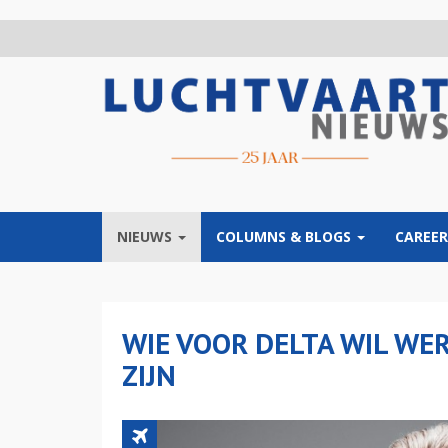
Overslaan
en
naar
de
inhoud
gaan
NIEUWS
COLUMNS & BLOGS
CAREER
WIE VOOR DELTA WIL WE
ZIJN