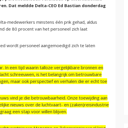
eren. Dat meldde Delta-CEO Ed Bastian donderdag
elta-medewerkers minstens één prik gehad, aldus
ond de 80 procent van het personeel zich laat
United wordt personeel aangemoedigd zich te laten
r. In een tijd waarin talloze vergelijkbare bronnen en
acht schreeuwen, is het belangrijk om betrouwbare
ngen, maar ook perspectief en verhalen die er echt toe
ieuws vind je die betrouwbaarheid. Onze toewijding aan
ijke nieuws over de luchtvaart- en (zaken)reisindustrie
raag een stap voor willen blijven.
Luchtvaartnieuws Magazine en Zakenreisnieuws.nl krijg