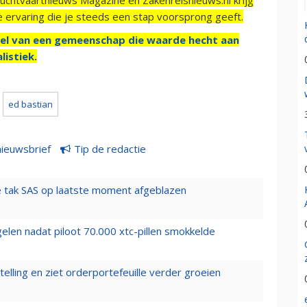
e ervaring die je steeds een stap voorsprong geeft.
el van een gemeenschap die waarde hecht aan
listiek.
ed bastian
nieuwsbrief
Tip de redactie
 tak SAS op laatste moment afgeblazen
elen nadat piloot 70.000 xtc-pillen smokkelde
elling en ziet orderportefeuille verder groeien