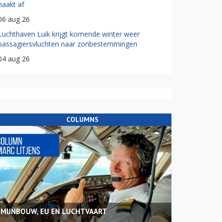
haakt af
06 aug 26
Luchthaven Luik krijgt komende winter weer
passagiersvluchten naar zonbestemmingen
04 aug 26
COLUMNS
MIJNBOUW, EU EN LUCHTVAART