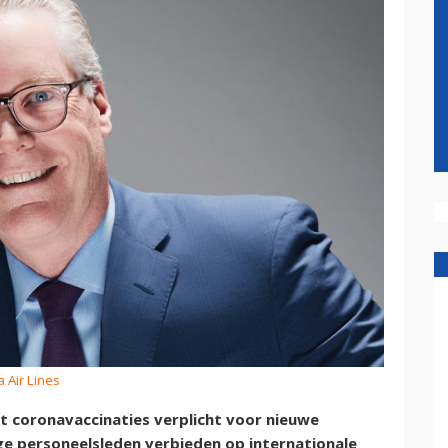
a Air Lines
lt coronavaccinaties verplicht voor nieuwe
e personeelsleden verbieden op internationale