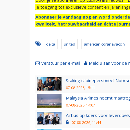
je toegang tot exclusieve content en jarenlang
Abonneer je vandaag nog en word onderde
kwaliteit, betrouwbaarheid en échte journa
delta
united
american coranavaccin
Verstuur per e-mail
Meld u aan voor de 
Staking cabinepersoneel Noorse
07-08-2026, 15:11
Malaysia Airlines neemt maatreg
07-08-2026, 14:07
Airbus op koers voor leverdoelst
07-08-2026, 11:44