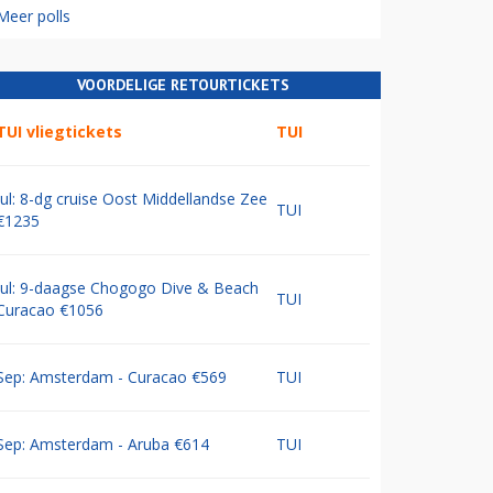
Meer polls
VOORDELIGE RETOURTICKETS
TUI vliegtickets
TUI
Jul: 8-dg cruise Oost Middellandse Zee
TUI
€1235
Jul: 9-daagse Chogogo Dive & Beach
TUI
Curacao €1056
Sep: Amsterdam - Curacao €569
TUI
Sep: Amsterdam - Aruba €614
TUI