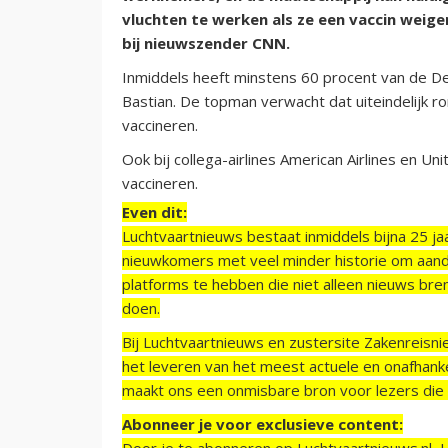
vluchten te werken als ze een vaccin weig
bij nieuwszender CNN.
Inmiddels heeft minstens 60 procent van de D
Bastian. De topman verwacht dat uiteindelijk r
vaccineren.
Ook bij collega-airlines American Airlines en 
vaccineren.
Even dit:
Luchtvaartnieuws bestaat inmiddels bijna 25 jaa
nieuwkomers met veel minder historie om aand
platforms te hebben die niet alleen nieuws bre
doen.
Bij Luchtvaartnieuws en zustersite Zakenreisn
het leveren van het meest actuele en onafhankel
maakt ons een onmisbare bron voor lezers die g
Abonneer je voor exclusieve content:
Door je te abonneren op Luchtvaartnieuws.nl, 