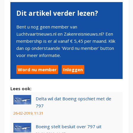
Dit artikel verder lezen?
Bent u nog geen member van
Luchtvaartnieuws.nl en Zakenreisnieuws.nl? Een
membership is er al vanaf € 5,45 per maand. Klik
dan op onderstaande 'Word nu member' button
voor meer informatie.
Word nu member
Inloggen
Lees ook:
Delta wil dat Boeing opschiet met de
797
26-02-2019, 11:31
Boeing stelt besluit over 797 uit