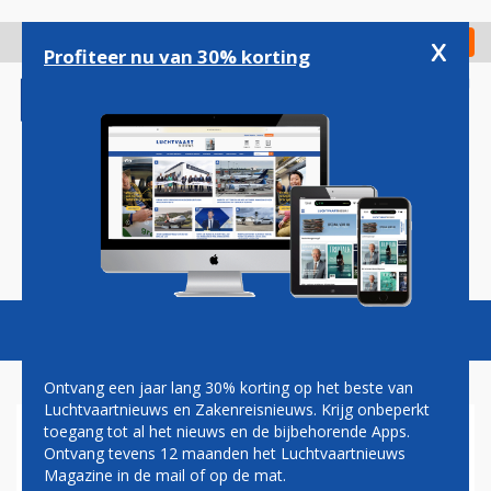
Overslaan
en
x
Digitaal Magazine
Registreer
Check in
naar
Profiteer nu van 30% korting
de
inhoud
gaan
Magazine
Podcasts
Vacatures
Toggl
naviga
Ontvang een jaar lang 30% korting op het beste van
Luchtvaartnieuws en Zakenreisnieuws. Krijg onbeperkt
toegang tot al het nieuws en de bijbehorende Apps.
DELTA AIR LINES WIL TOT
Ontvang tevens 12 maanden het Luchtvaartnieuws
200 BOEING 797'S KOPEN
Magazine in de mail of op de mat.