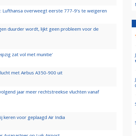
er: Lufthansa overweegt eerste 777-9’s te weigeren
iegen duurder wordt, lijkt geen probleem voor de
ipzig zat vol met munitie'
lucht met Airbus A350-900 uit
 volgend jaar meer rechtstreekse vluchten vanaf
j keren voor geplaagd Air India
r Aviapartner op Luik Airport