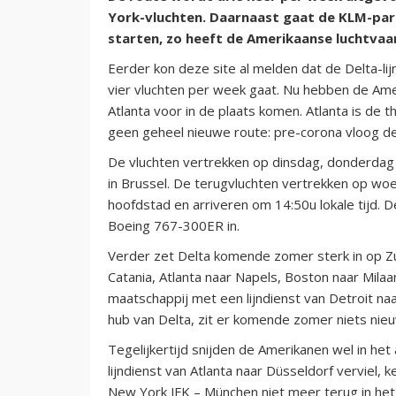
York-vluchten. Daarnaast gaat de KLM-part
starten, zo heeft de Amerikaanse luchtv
Eerder kon deze site al melden dat de Delta-li
vier vluchten per week gaat. Nu hebben de Ame
Atlanta voor in de plaats komen. Atlanta is de 
geen geheel nieuwe route: pre-corona vloog de
De vluchten vertrekken op dinsdag, donderdag 
in Brussel. De terugvluchten vertrekken op wo
hoofdstad en arriveren om 14:50u lokale tijd.
Boeing 767-300ER in.
Verder zet Delta komende zomer sterk in op Z
Catania, Atlanta naar Napels, Boston naar Mila
maatschappij met een lijndienst van Detroit na
hub van Delta, zit er komende zomer niets nieuw
Tegelijkertijd snijden de Amerikanen wel in het 
lijndienst van Atlanta naar Düsseldorf verviel, k
New York JFK – München niet meer terug in het