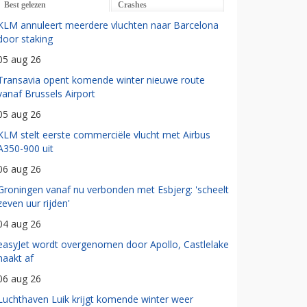
Best gelezen
Crashes
KLM annuleert meerdere vluchten naar Barcelona
door staking
05 aug 26
Transavia opent komende winter nieuwe route
vanaf Brussels Airport
05 aug 26
KLM stelt eerste commerciële vlucht met Airbus
A350-900 uit
06 aug 26
Groningen vanaf nu verbonden met Esbjerg: 'scheelt
zeven uur rijden'
04 aug 26
easyJet wordt overgenomen door Apollo, Castlelake
haakt af
06 aug 26
Luchthaven Luik krijgt komende winter weer