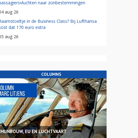
passagiersvluchten naar zonbestemmingen
04 aug 26
Raamstoeltje in de Business Class? Bij Lufthansa
kost dat 170 euro extra
05 aug 26
COLUMNS
MIJNBOUW, EU EN LUCHTVAART