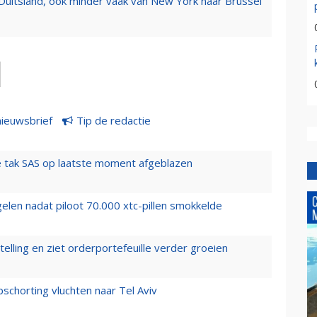
Duitsland, ook minder vaak van New York naar Brussel
nieuwsbrief
Tip de redactie
 tak SAS op laatste moment afgeblazen
elen nadat piloot 70.000 xtc-pillen smokkelde
elling en ziet orderportefeuille verder groeien
chorting vluchten naar Tel Aviv