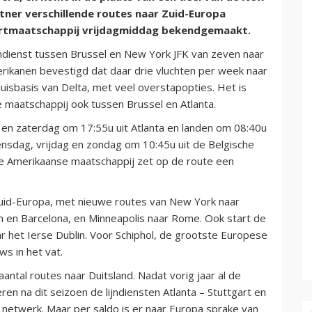
ner verschillende routes naar Zuid-Europa
aartmaatschappij vrijdagmiddag bekendgemaakt.
jndienst tussen Brussel en New York JFK van zeven naar
rikanen bevestigd dat daar drie vluchten per week naar
thuisbasis van Delta, met veel overstapopties. Het is
 maatschappij ook tussen Brussel en Atlanta.
en zaterdag om 17:55u uit Atlanta en landen om 08:40u
ensdag, vrijdag en zondag om 10:45u uit de Belgische
 De Amerikaanse maatschappij zet op de route een
uid-Europa, met nieuwe routes van New York naar
an en Barcelona, en Minneapolis naar Rome. Ook start de
ar het Ierse Dublin. Voor Schiphol, de grootste Europese
s in het vat.
aantal routes naar Duitsland. Nadat vorig jaar al de
eren na dit seizoen de lijndiensten Atlanta – Stuttgart en
 netwerk. Maar per saldo is er naar Europa sprake van