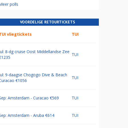
Meer polls
VOORDELIGE RETOURTICKETS
TUI vliegtickets
TUI
Jul: 8-dg cruise Oost Middellandse Zee
TUI
€1235
Jul: 9-daagse Chogogo Dive & Beach
TUI
Curacao €1056
Sep: Amsterdam - Curacao €569
TUI
Sep: Amsterdam - Aruba €614
TUI