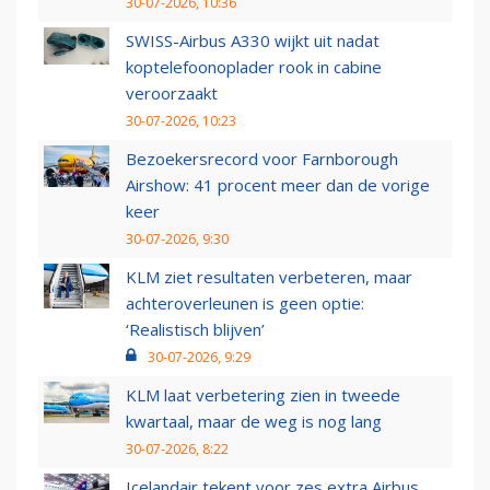
30-07-2026, 10:36
SWISS-Airbus A330 wijkt uit nadat
koptelefoonoplader rook in cabine
veroorzaakt
30-07-2026, 10:23
Bezoekersrecord voor Farnborough
Airshow: 41 procent meer dan de vorige
keer
30-07-2026, 9:30
KLM ziet resultaten verbeteren, maar
achteroverleunen is geen optie:
‘Realistisch blijven’
30-07-2026, 9:29
KLM laat verbetering zien in tweede
kwartaal, maar de weg is nog lang
30-07-2026, 8:22
Icelandair tekent voor zes extra Airbus