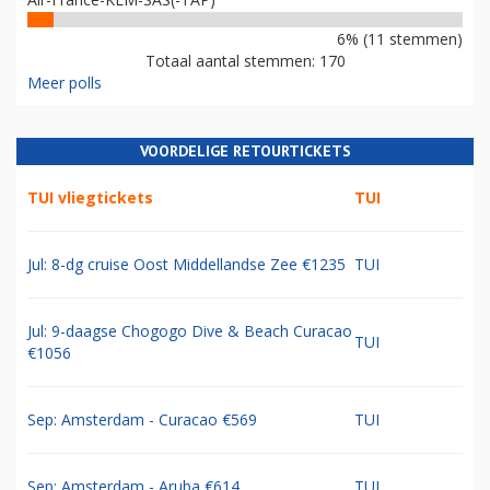
6% (11 stemmen)
Totaal aantal stemmen: 170
Meer polls
VOORDELIGE RETOURTICKETS
TUI vliegtickets
TUI
Jul: 8-dg cruise Oost Middellandse Zee €1235
TUI
Jul: 9-daagse Chogogo Dive & Beach Curacao
TUI
€1056
Sep: Amsterdam - Curacao €569
TUI
Sep: Amsterdam - Aruba €614
TUI