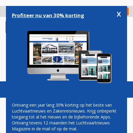
Overslaan
en
x
Digitaal Magazine
Registreer
Check in
naar
Profiteer nu van 30% korting
de
inhoud
gaan
Magazine
Podcasts
Vacatures
Toggl
naviga
Ontvang een jaar lang 30% korting op het beste van
Luchtvaartnieuws en Zakenreisnieuws. Krijg onbeperkt
toegang tot al het nieuws en de bijbehorende Apps.
DRONKEN KLM-PASSAGIER
Ontvang tevens 12 maanden het Luchtvaartnieuws
BIJT STEWARD IN OOR
Magazine in de mail of op de mat.