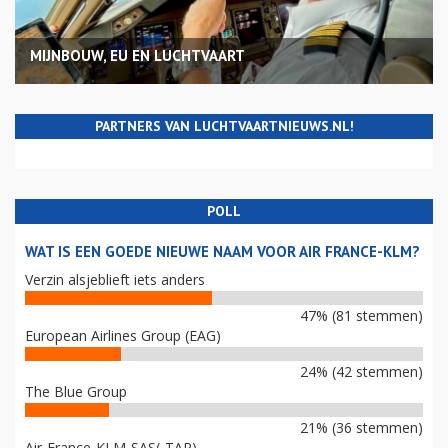
MIJNBOUW, EU EN LUCHTVAART
PARTNERS VAN LUCHTVAARTNIEUWS.NL!
POLL
WAT IS EEN GOEDE NIEUWE NAAM VOOR AIR FRANCE-KLM?
Verzin alsjeblieft iets anders
47% (81 stemmen)
European Airlines Group (EAG)
24% (42 stemmen)
The Blue Group
21% (36 stemmen)
Air-France-KLM-SAS(-TAP)