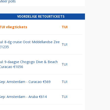
Meer polls
VOORDELIGE RETOURTICKETS
TUI vliegtickets
TUI
Jul: 8-dg cruise Oost Middellandse Zee
TUI
€1235
Jul: 9-daagse Chogogo Dive & Beach
TUI
Curacao €1056
Sep: Amsterdam - Curacao €569
TUI
Sep: Amsterdam - Aruba €614
TUI