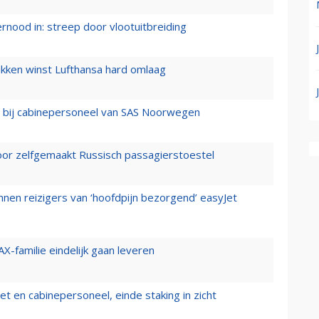
ernood in: streep door vlootuitbreiding
ukken winst Lufthansa hard omlaag
 bij cabinepersoneel van SAS Noorwegen
voor zelfgemaakt Russisch passagierstoestel
nen reizigers van ‘hoofdpijn bezorgend’ easyJet
X-familie eindelijk gaan leveren
t en cabinepersoneel, einde staking in zicht