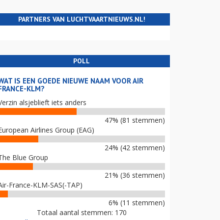
PARTNERS VAN LUCHTVAARTNIEUWS.NL!
POLL
WAT IS EEN GOEDE NIEUWE NAAM VOOR AIR
FRANCE-KLM?
Verzin alsjeblieft iets anders
47% (81 stemmen)
European Airlines Group (EAG)
24% (42 stemmen)
The Blue Group
21% (36 stemmen)
Air-France-KLM-SAS(-TAP)
6% (11 stemmen)
Totaal aantal stemmen: 170