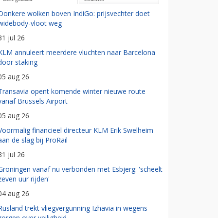
Donkere wolken boven IndiGo: prijsvechter doet
widebody-vloot weg
31 jul 26
KLM annuleert meerdere vluchten naar Barcelona
door staking
05 aug 26
Transavia opent komende winter nieuwe route
vanaf Brussels Airport
05 aug 26
Voormalig financieel directeur KLM Erik Swelheim
aan de slag bij ProRail
31 jul 26
Groningen vanaf nu verbonden met Esbjerg: 'scheelt
zeven uur rijden'
04 aug 26
Rusland trekt vliegvergunning Izhavia in wegens
zorgen over veiligheid