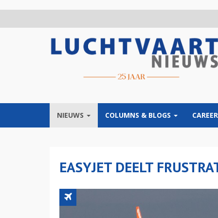
Overslaan
en
naar
de
inhoud
gaan
NIEUWS
COLUMNS & BLOGS
CAREER
EASYJET DEELT FRUSTRA