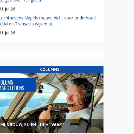
31 jul 26
Luchthavens Napels maand dicht voor onderhoud:
KLM en Transavia wijken uit
31 jul 26
COLUMNS
MIJNBOUW, EU EN LUCHTVAART