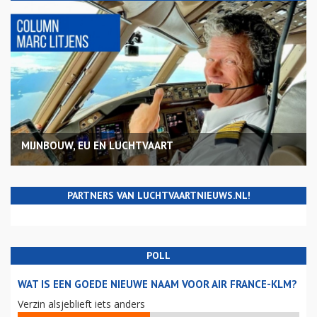
MIJNBOUW, EU EN LUCHTVAART
PARTNERS VAN LUCHTVAARTNIEUWS.NL!
POLL
WAT IS EEN GOEDE NIEUWE NAAM VOOR AIR FRANCE-KLM?
Verzin alsjeblieft iets anders