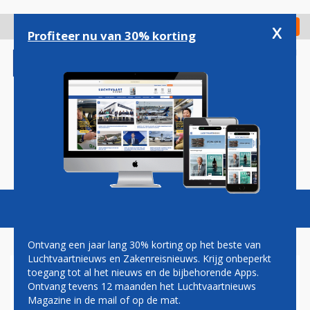
Overslaan
en
x
Digitaal Magazine
Registreer
Check in
naar
Profiteer nu van 30% korting
de
inhoud
gaan
Magazine
Podcasts
Vacatures
Toggl
naviga
Ontvang een jaar lang 30% korting op het beste van
Luchtvaartnieuws en Zakenreisnieuws. Krijg onbeperkt
toegang tot al het nieuws en de bijbehorende Apps.
EASYJET VANGT WEER BOT IN
Ontvang tevens 12 maanden het Luchtvaartnieuws
STRIJD MET SCHIPHOL
Magazine in de mail of op de mat.