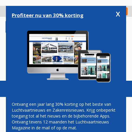
Overslaan
en
x
Digitaal Magazine
Registreer
Check in
naar
Profiteer nu van 30% korting
de
inhoud
gaan
Magazine
Podcasts
Vacatures
Toggl
naviga
Ontvang een jaar lang 30% korting op het beste van
Luchtvaartnieuws en Zakenreisnieuws. Krijg onbeperkt
toegang tot al het nieuws en de bijbehorende Apps.
EDELWEISS ONTVANGT
Ontvang tevens 12 maanden het Luchtvaartnieuws
EERSTE AIRBUS A350
Magazine in de mail of op de mat.