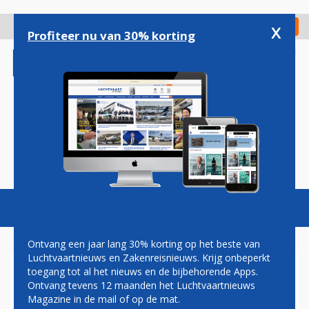
Overslaan
en
x
Digitaal Magazine
Registreer
Check in
naar
Profiteer nu van 30% korting
de
inhoud
gaan
Magazine
Podcasts
Vacatures
Toggl
naviga
Ontvang een jaar lang 30% korting op het beste van
Luchtvaartnieuws en Zakenreisnieuws. Krijg onbeperkt
toegang tot al het nieuws en de bijbehorende Apps.
EERSTE BEELDEN VAN KLM
Ontvang tevens 12 maanden het Luchtvaartnieuws
BOEING 787-10
Magazine in de mail of op de mat.