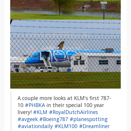
A couple more looks at KLM's first 787-
10
#PHBKA
in their special 100 year
livery!
#KLM
#RoyalDutchAirlines
#avgeek
#Boeing787
#planespotting
#aviationdaily
#KLM100
#Dreamliner