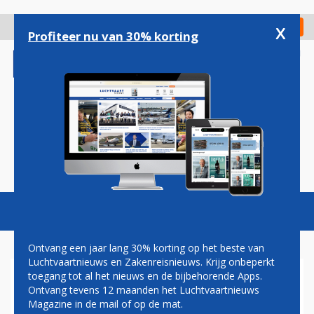
Overslaan
en
x
Digitaal Magazine
Registreer
Check in
naar
Profiteer nu van 30% korting
de
inhoud
gaan
Magazine
Podcasts
Vacatures
Toggl
naviga
Ontvang een jaar lang 30% korting op het beste van
Luchtvaartnieuws en Zakenreisnieuws. Krijg onbeperkt
toegang tot al het nieuws en de bijbehorende Apps.
EMBRAER LEVERT EERSTE
Ontvang tevens 12 maanden het Luchtvaartnieuws
E195-E2 AAN
Magazine in de mail of op de mat.