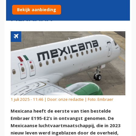
STAATSMAATSCHAPPIJ
Bekijk aanbieding
MEXICANA
1 juli 2025 - 11:46 | Door:
onze redactie
| Foto: Embraer
Mexicana heeft de eerste van tien bestelde
Embraer E195-E2’s in ontvangst genomen. De
Mexicaanse luchtvaartmaatschappij, die in 2023
nieuw leven werd ingeblazen door de overheid,