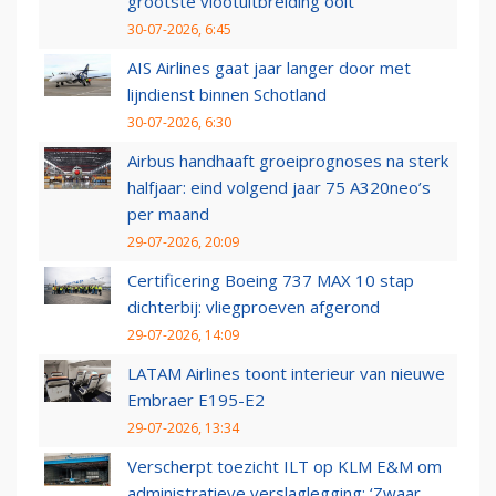
grootste vlootuitbreiding ooit
30-07-2026, 6:45
AIS Airlines gaat jaar langer door met
lijndienst binnen Schotland
30-07-2026, 6:30
Airbus handhaaft groeiprognoses na sterk
halfjaar: eind volgend jaar 75 A320neo’s
per maand
29-07-2026, 20:09
Certificering Boeing 737 MAX 10 stap
dichterbij: vliegproeven afgerond
29-07-2026, 14:09
LATAM Airlines toont interieur van nieuwe
Embraer E195-E2
29-07-2026, 13:34
Verscherpt toezicht ILT op KLM E&M om
administratieve verslaglegging: ‘Zwaar