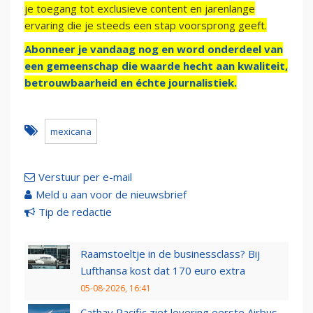
je toegang tot exclusieve content en jarenlange
ervaring die je steeds een stap voorsprong geeft.
Abonneer je vandaag nog en word onderdeel van
een gemeenschap die waarde hecht aan kwaliteit,
betrouwbaarheid en échte journalistiek.
mexicana
Verstuur per e-mail
Meld u aan voor de nieuwsbrief
Tip de redactie
Raamstoeltje in de businessclass? Bij
Lufthansa kost dat 170 euro extra
05-08-2026, 16:41
Cathay Pacific ziet levering eerste Airbus