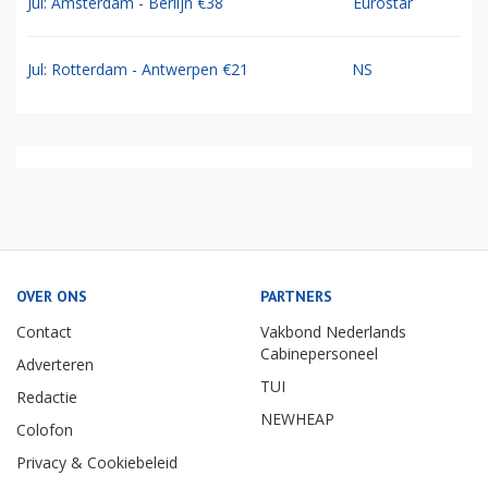
Jul: Amsterdam - Berlijn €38
Eurostar
Jul: Rotterdam - Antwerpen €21
NS
OVER ONS
PARTNERS
Contact
Vakbond Nederlands
Cabinepersoneel
Adverteren
TUI
Redactie
NEWHEAP
Colofon
Privacy & Cookiebeleid