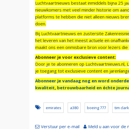
Luchtvaartnieuws bestaat inmiddels bijna 25 jaa
nieuwkomers met veel minder historie om aand
platforms te hebben die niet alleen nieuws bre
doen.
Bij Luchtvaartnieuws en zustersite Zakenreisn
het leveren van het meest actuele en onafhankel
maakt ons een onmisbare bron voor lezers die g
Abonneer je voor exclusieve content:
Door je te abonneren op Luchtvaartnieuws.nl, 
je toegang tot exclusieve content en jarenlang
Abonneer je vandaag nog en word onderde
kwaliteit, betrouwbaarheid en échte journa
emirates
a380
boeing 777
tim clark
Verstuur per e-mail
Meld u aan voor de 