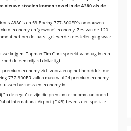
e nieuwe stoelen komen zowel in de A380 als de
 Airbus A380’s en 53 Boeing 777-300ER’s ombouwen
 premium economy en ‘gewone’ economy. Zes van de 120
 omdat het om de laatst geleverde toestellen ging waar
klasse krijgen. Topman Tim Clark spreekt vandaag in een
 rond de een miljard dollar ligt.
dt premium economy zich vooraan op het hoofddek, met
Boeing 777-300ER zullen maximaal 24 premium economy
n tussen business en economy in.
j “in de regio’ te zijn die premium economy aan boord
Dubai International Airport (DXB) tevens een speciale