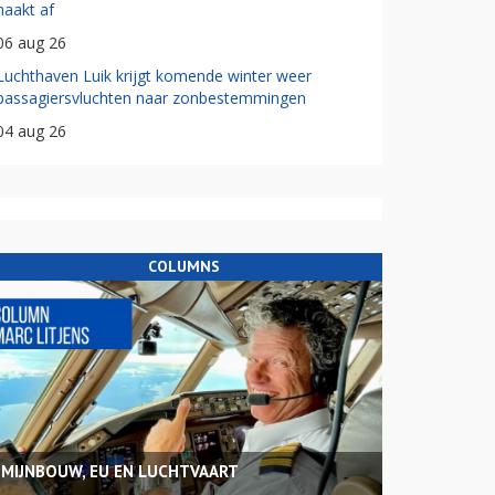
haakt af
06 aug 26
Luchthaven Luik krijgt komende winter weer
passagiersvluchten naar zonbestemmingen
04 aug 26
COLUMNS
MIJNBOUW, EU EN LUCHTVAART