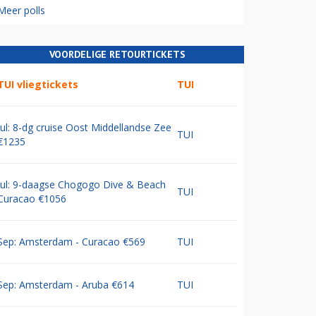
Meer polls
VOORDELIGE RETOURTICKETS
TUI vliegtickets
TUI
Jul: 8-dg cruise Oost Middellandse Zee
TUI
€1235
Jul: 9-daagse Chogogo Dive & Beach
TUI
Curacao €1056
Sep: Amsterdam - Curacao €569
TUI
Sep: Amsterdam - Aruba €614
TUI