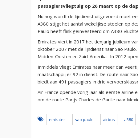
passagiersvliegtuig op 26 maart op de dage
Nu nog wordt de lijndienst uitgevoerd moet ee
A380 stijgt het aantal wekelijkse stoelen op d
Paulo heeft flink geïnvesteerd om A380-vlucht
Emirates viert in 2017 het tienjarig jubileum va
oktober 2007 met de lijndienst naar Sao Paulo.
Midden-Oosten en Zuid-Amerika. In 2012 opend
Inmiddels vliegt Emirates naar meer dan veer
maatschappij er 92 in dienst. De route naar Sa
biedt aan 491 passagiers in drie vervoersklass
Air France opende vorig jaar als eerste airline 
om de route Parijs Charles de Gaulle naar Mexi
emirates
sao paulo
airbus
a380