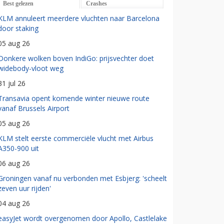
Best gelezen
Crashes
KLM annuleert meerdere vluchten naar Barcelona
door staking
05 aug 26
Donkere wolken boven IndiGo: prijsvechter doet
widebody-vloot weg
31 jul 26
Transavia opent komende winter nieuwe route
vanaf Brussels Airport
05 aug 26
KLM stelt eerste commerciële vlucht met Airbus
A350-900 uit
06 aug 26
Groningen vanaf nu verbonden met Esbjerg: 'scheelt
zeven uur rijden'
04 aug 26
easyJet wordt overgenomen door Apollo, Castlelake