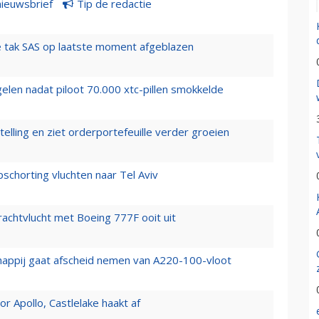
nieuwsbrief
Tip de redactie
 tak SAS op laatste moment afgeblazen
elen nadat piloot 70.000 xtc-pillen smokkelde
elling en ziet orderportefeuille verder groeien
chorting vluchten naar Tel Aviv
vrachtvlucht met Boeing 777F ooit uit
happij gaat afscheid nemen van A220-100-vloot
 Apollo, Castlelake haakt af