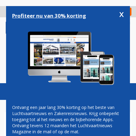
Overslaan
en
x
Digitaal Magazine
Registreer
Check in
naar
Profiteer nu van 30% korting
de
inhoud
gaan
Magazine
Podcasts
Vacatures
Toggl
naviga
Ontvang een jaar lang 30% korting op het beste van
Luchtvaartnieuws en Zakenreisnieuws. Krijg onbeperkt
toegang tot al het nieuws en de bijbehorende Apps.
ETHIOPIAN BESTELT 22
Ontvang tevens 12 maanden het Luchtvaartnieuws
EXTRA VLIEGTUIGEN BIJ
Magazine in de mail of op de mat.