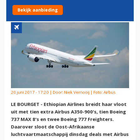
AIRBUS EN BOEING
Bekijk aanbieding
20 juni 2017 - 17:20 | Door:
Niek Vernooij
| Foto: Airbus
LE BOURGET - Ethiopian Airlines breidt haar vloot
uit met tien extra Airbus A350-900's, tien Boeing
737 MAX 8's en twee Boeing 777 Freighters.
Daarover sloot de Oost-Afrikaanse
luchtvaartmaatschappij dinsdag deals met Airbus