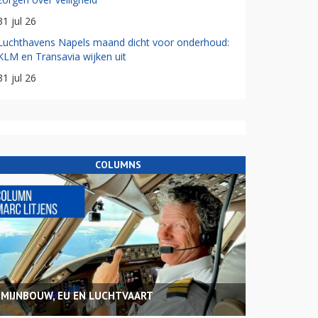
31 jul 26
Luchthavens Napels maand dicht voor onderhoud:
KLM en Transavia wijken uit
31 jul 26
COLUMNS
MIJNBOUW, EU EN LUCHTVAART