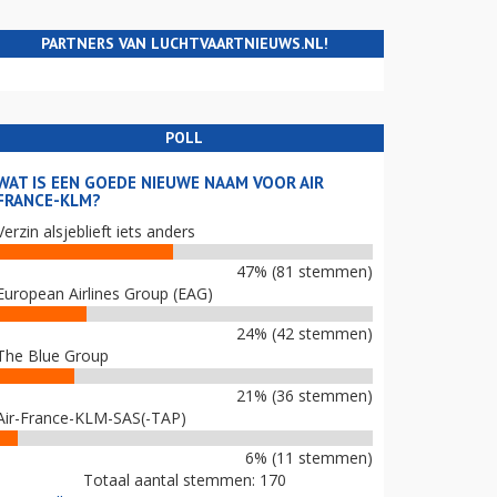
PARTNERS VAN LUCHTVAARTNIEUWS.NL!
POLL
WAT IS EEN GOEDE NIEUWE NAAM VOOR AIR
FRANCE-KLM?
Verzin alsjeblieft iets anders
47% (81 stemmen)
European Airlines Group (EAG)
24% (42 stemmen)
The Blue Group
21% (36 stemmen)
Air-France-KLM-SAS(-TAP)
6% (11 stemmen)
Totaal aantal stemmen: 170