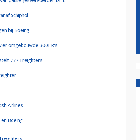
's van pakketjesvervoerder DHL
anaf Schiphol
igen bij Boeing
r vier omgebouwde 300ER's
estelt 777 Freighters
reighter
sh Airlines
s en Boeing
 Freighters