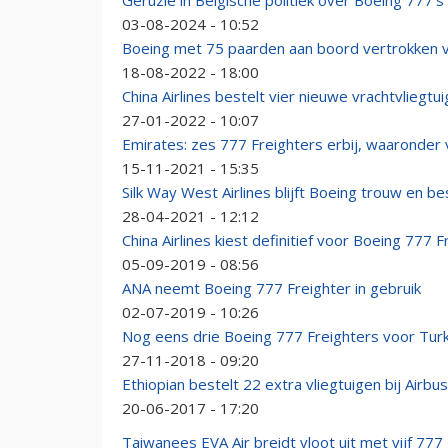
Geruzie in Belgische politiek over Boeing 777
03-08-2024 - 10:52
Boeing met 75 paarden aan boord vertrokken v
18-08-2022 - 18:00
China Airlines bestelt vier nieuwe vrachtvliegtu
27-01-2022 - 10:07
Emirates: zes 777 Freighters erbij, waaronde
15-11-2021 - 15:35
Silk Way West Airlines blijft Boeing trouw en b
28-04-2021 - 12:12
China Airlines kiest definitief voor Boeing 777 F
05-09-2019 - 08:56
ANA neemt Boeing 777 Freighter in gebruik
02-07-2019 - 10:26
Nog eens drie Boeing 777 Freighters voor Turki
27-11-2018 - 09:20
Ethiopian bestelt 22 extra vliegtuigen bij Airbu
20-06-2017 - 17:20
Taiwanees EVA Air breidt vloot uit met vijf 777