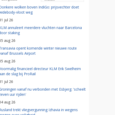
Donkere wolken boven IndiGo: prijsvechter doet
widebody-vloot weg
31 jul 26
KLM annuleert meerdere vluchten naar Barcelona
door staking
05 aug 26
Transavia opent komende winter nieuwe route
vanaf Brussels Airport
05 aug 26
Voormalig financieel directeur KLM Erik Swelheim
aan de slag bij ProRail
31 jul 26
Groningen vanaf nu verbonden met Esbjerg: 'scheelt
zeven uur rijden'
04 aug 26
Rusland trekt vliegvergunning Izhavia in wegens
zorgen over veiligheid