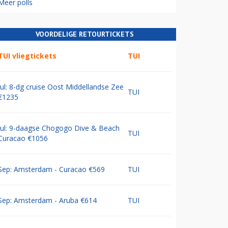
Meer polls
VOORDELIGE RETOURTICKETS
TUI vliegtickets
TUI
Jul: 8-dg cruise Oost Middellandse Zee
TUI
€1235
Jul: 9-daagse Chogogo Dive & Beach
TUI
Curacao €1056
Sep: Amsterdam - Curacao €569
TUI
Sep: Amsterdam - Aruba €614
TUI