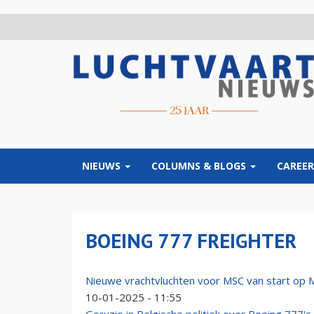
Overslaan
en
naar
de
inhoud
gaan
NIEUWS
COLUMNS & BLOGS
CAREER
BOEING 777 FREIGHTER
Nieuwe vrachtvluchten voor MSC van start op M
10-01-2025 - 11:55