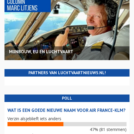
MIJNBOUW, EU EN LUCHTVAART
PARTNERS VAN LUCHTVAARTNIEUWS.NL!
POLL
WAT IS EEN GOEDE NIEUWE NAAM VOOR AIR FRANCE-KLM?
Verzin alsjeblieft iets anders
47% (81 stemmen)