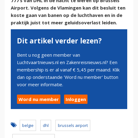
777’s van DHL in de nacht te weren op Brussels
Airport. Volgens de Vlamingen kan dit besluit ten
koste gaan van banen op de luchthaven en in de
praktijk juist tot meer geluidsoverlast leiden.
Dit artikel verder lezen?
Bent u nog geen member van
Luchtvaartnieuws.nl en Zakenreisnieuws.nl? Een
membership is er al vanaf € 5,45 per maand. Klik
dan op onderstaande 'Word nu member' button
voor meer informatie.
Word nu member
Inloggen
belgie
dhl
brussels airport