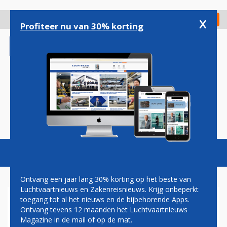
Overslaan
en
x
Digitaal Magazine
Registreer
Check in
naar
Profiteer nu van 30% korting
de
inhoud
gaan
Magazine
Podcasts
Vacatures
Toggl
naviga
Ontvang een jaar lang 30% korting op het beste van
Luchtvaartnieuws en Zakenreisnieuws. Krijg onbeperkt
toegang tot al het nieuws en de bijbehorende Apps.
GERUZIE IN BELGISCHE
Ontvang tevens 12 maanden het Luchtvaartnieuws
POLITIEK OVER BOEING 777'S
Magazine in de mail of op de mat.