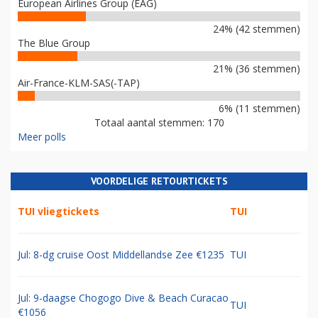
European Airlines Group (EAG)
24% (42 stemmen)
The Blue Group
21% (36 stemmen)
Air-France-KLM-SAS(-TAP)
6% (11 stemmen)
Totaal aantal stemmen: 170
Meer polls
VOORDELIGE RETOURTICKETS
TUI vliegtickets
TUI
Jul: 8-dg cruise Oost Middellandse Zee €1235
TUI
Jul: 9-daagse Chogogo Dive & Beach Curacao
TUI
€1056