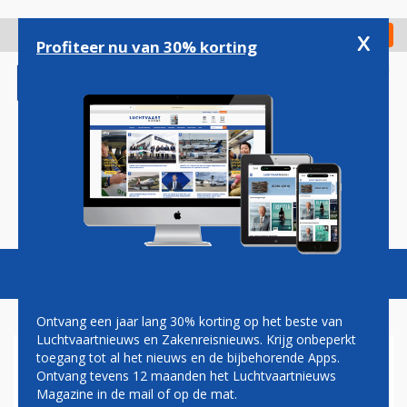
Overslaan
en
x
Digitaal Magazine
Registreer
Check in
naar
Profiteer nu van 30% korting
de
inhoud
gaan
Magazine
Podcasts
Vacatures
Toggl
naviga
Ontvang een jaar lang 30% korting op het beste van
Luchtvaartnieuws en Zakenreisnieuws. Krijg onbeperkt
toegang tot al het nieuws en de bijbehorende Apps.
ETIHAD KONDIGT 10 NIEUWE
Ontvang tevens 12 maanden het Luchtvaartnieuws
LIJNDIENSTEN AAN
Magazine in de mail of op de mat.