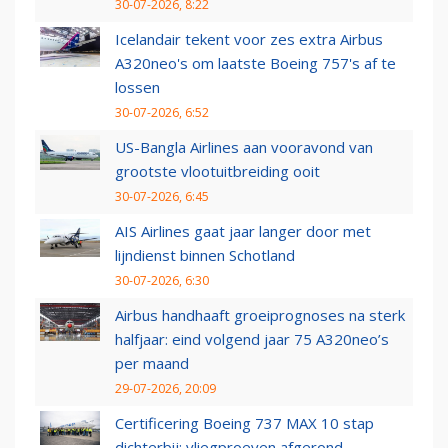
30-07-2026, 8:22
Icelandair tekent voor zes extra Airbus
A320neo's om laatste Boeing 757's af te
lossen
30-07-2026, 6:52
US-Bangla Airlines aan vooravond van
grootste vlootuitbreiding ooit
30-07-2026, 6:45
AIS Airlines gaat jaar langer door met
lijndienst binnen Schotland
30-07-2026, 6:30
Airbus handhaaft groeiprognoses na sterk
halfjaar: eind volgend jaar 75 A320neo’s
per maand
29-07-2026, 20:09
Certificering Boeing 737 MAX 10 stap
dichterbij: vliegproeven afgerond