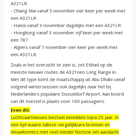
A321LR
- Chiang Mai vanaf 3 november vier keer per week met
een A321LR
- Hanoi vanaf 3 november dagelijks met een A321LR
- Hongkong vanaf 3 november vijf keer per week met
een 787
- Algiers vanaf 7 november vier keer per week met
een A321LR.
Zoals in het overzicht te zien is, zet Etihad op de
meeste nieuwe routes de A321neo Long Range in.
Met dit type komt de maatschappij uit Abu Dhabi vanaf
volgend winterseizoen ook dagelijks naar het bij
Nederlanders populaire Düsseldorf Airport. Aan boord
van dit toestel is plaats voor 160 passagiers.
Even dit:
Luchtvaartnieuws bestaat inmiddels bijna 25 jaar. In
een tijd waarin talloze vergelijkbare bronnen en
nieuwkomers met veel minder historie om aandacht