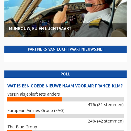
MIJNBOUW, EU EN LUCHTVAART
PARTNERS VAN LUCHTVAARTNIEUWS.NL!
POLL
WAT IS EEN GOEDE NIEUWE NAAM VOOR AIR FRANCE-KLM?
Verzin alsjeblieft iets anders
47% (81 stemmen)
European Airlines Group (EAG)
24% (42 stemmen)
The Blue Group