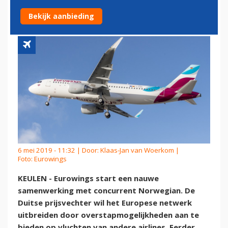
CONCURRENT NORWEGIAN
Bekijk aanbieding
6 mei 2019 - 11:32 | Door:
Klaas-Jan van Woerkom
|
Foto: Eurowings
KEULEN - Eurowings start een nauwe
samenwerking met concurrent Norwegian. De
Duitse prijsvechter wil het Europese netwerk
uitbreiden door overstapmogelijkheden aan te
bieden op vluchten van andere airlines. Eerder