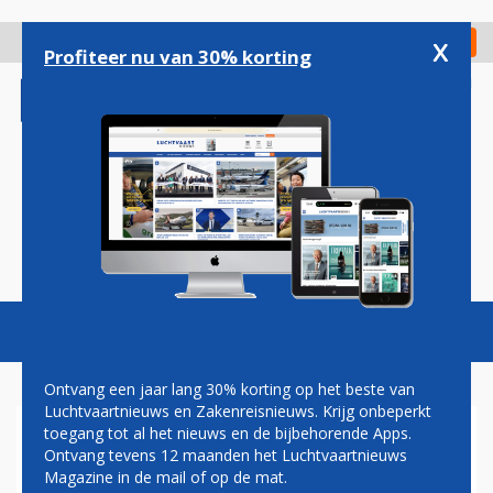
Overslaan
en
x
Digitaal Magazine
Registreer
Check in
naar
Profiteer nu van 30% korting
de
inhoud
gaan
Magazine
Podcasts
Vacatures
Toggl
naviga
Ontvang een jaar lang 30% korting op het beste van
Luchtvaartnieuws en Zakenreisnieuws. Krijg onbeperkt
toegang tot al het nieuws en de bijbehorende Apps.
EUROWINGS START
Ontvang tevens 12 maanden het Luchtvaartnieuws
SAMENWERKING MET
Magazine in de mail of op de mat.