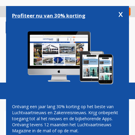
Overslaan
en
x
Digitaal Magazine
Registreer
Check in
naar
Profiteer nu van 30% korting
de
inhoud
gaan
Magazine
Podcasts
Vacatures
Toggl
naviga
Ontvang een jaar lang 30% korting op het beste van
Luchtvaartnieuws en Zakenreisnieuws. Krijg onbeperkt
toegang tot al het nieuws en de bijbehorende Apps.
EUROWINGS VLIEGT STRAKS
Ontvang tevens 12 maanden het Luchtvaartnieuws
VAN PRISTINA NAAR
Magazine in de mail of op de mat.