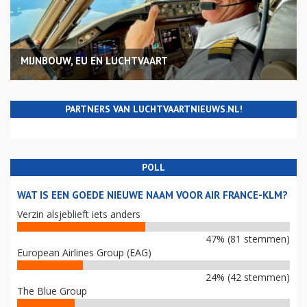
MIJNBOUW, EU EN LUCHTVAART
PARTNERS VAN LUCHTVAARTNIEUWS.NL!
POLL
WAT IS EEN GOEDE NIEUWE NAAM VOOR AIR FRANCE-KLM?
Verzin alsjeblieft iets anders
47% (81 stemmen)
European Airlines Group (EAG)
24% (42 stemmen)
The Blue Group