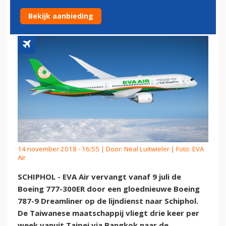
SCHIPHOL
Bekijk aanbieding
14 november 2018 - 16:55 | Door:
Neal Luitwieler
| Foto: EVA
Air
SCHIPHOL - EVA Air vervangt vanaf 9 juli de
Boeing 777-300ER door een gloednieuwe Boeing
787-9 Dreamliner op de lijndienst naar Schiphol.
De Taiwanese maatschappij vliegt drie keer per
week vanuit Taipei via Bangkok naar de