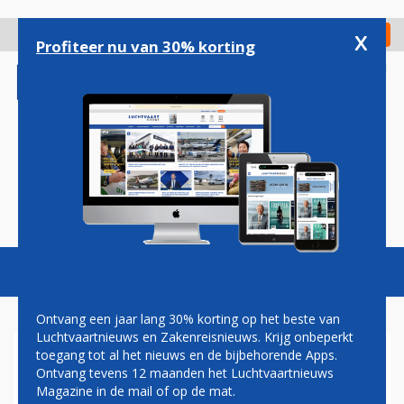
Overslaan
en
x
Digitaal Magazine
Registreer
Check in
naar
Profiteer nu van 30% korting
de
inhoud
gaan
Magazine
Podcasts
Vacatures
Toggl
naviga
Ontvang een jaar lang 30% korting op het beste van
Luchtvaartnieuws en Zakenreisnieuws. Krijg onbeperkt
toegang tot al het nieuws en de bijbehorende Apps.
EVA AIR MET BOEING 787
Ontvang tevens 12 maanden het Luchtvaartnieuws
DREAMLINER NAAR
Magazine in de mail of op de mat.