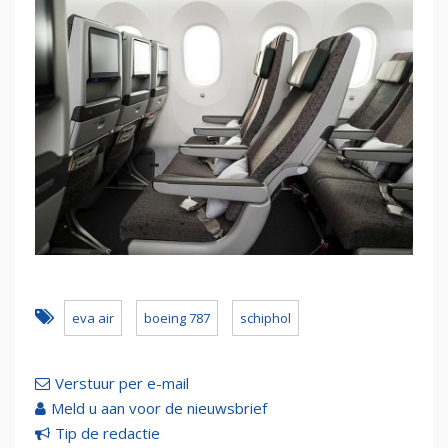
eva air
boeing 787
schiphol
Verstuur per e-mail
Meld u aan voor de nieuwsbrief
Tip de redactie