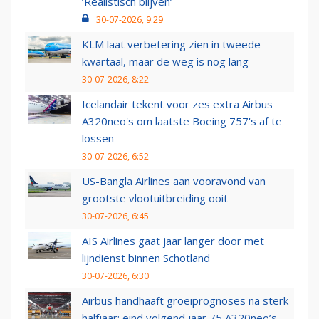
‘Realistisch blijven’
30-07-2026, 9:29
KLM laat verbetering zien in tweede
kwartaal, maar de weg is nog lang
30-07-2026, 8:22
Icelandair tekent voor zes extra Airbus
A320neo's om laatste Boeing 757's af te
lossen
30-07-2026, 6:52
US-Bangla Airlines aan vooravond van
grootste vlootuitbreiding ooit
30-07-2026, 6:45
AIS Airlines gaat jaar langer door met
lijndienst binnen Schotland
30-07-2026, 6:30
Airbus handhaaft groeiprognoses na sterk
halfjaar: eind volgend jaar 75 A320neo’s