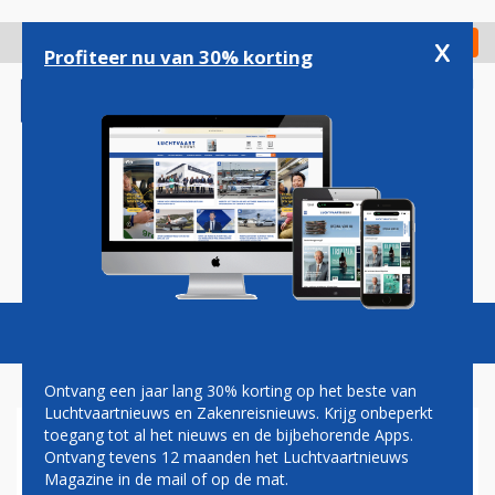
Overslaan
en
x
Digitaal Magazine
Registreer
Check in
naar
Profiteer nu van 30% korting
de
inhoud
gaan
Magazine
Podcasts
Vacatures
Toggl
naviga
Ontvang een jaar lang 30% korting op het beste van
Luchtvaartnieuws en Zakenreisnieuws. Krijg onbeperkt
toegang tot al het nieuws en de bijbehorende Apps.
EVA AIR WAARSCHUWT VOOR
Ontvang tevens 12 maanden het Luchtvaartnieuws
NAWEEËN STAKING
Magazine in de mail of op de mat.