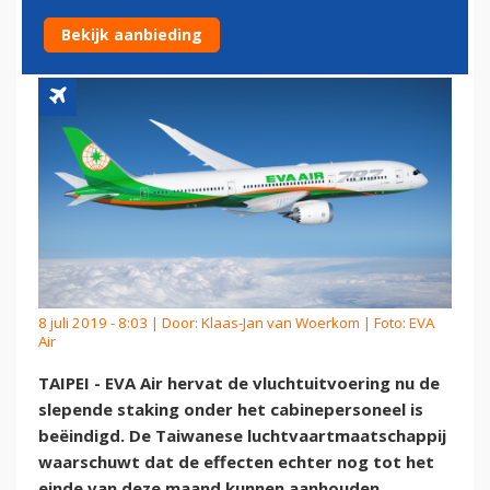
CABINEPERSONEEL
Bekijk aanbieding
8 juli 2019 - 8:03 | Door:
Klaas-Jan van Woerkom
| Foto: EVA
Air
TAIPEI - EVA Air hervat de vluchtuitvoering nu de
slepende staking onder het cabinepersoneel is
beëindigd. De Taiwanese luchtvaartmaatschappij
waarschuwt dat de effecten echter nog tot het
einde van deze maand kunnen aanhouden.