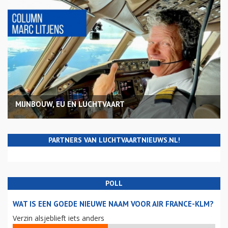
MIJNBOUW, EU EN LUCHTVAART
PARTNERS VAN LUCHTVAARTNIEUWS.NL!
POLL
WAT IS EEN GOEDE NIEUWE NAAM VOOR AIR FRANCE-KLM?
Verzin alsjeblieft iets anders