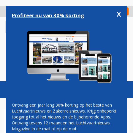
Overslaan
en
x
Digitaal Magazine
Registreer
Check in
naar
Profiteer nu van 30% korting
de
inhoud
gaan
Magazine
Podcasts
Vacatures
Toggl
naviga
Ontvang een jaar lang 30% korting op het beste van
Luchtvaartnieuws en Zakenreisnieuws. Krijg onbeperkt
toegang tot al het nieuws en de bijbehorende Apps.
EX-MARTINAIR-PILOTEN KLM
Ontvang tevens 12 maanden het Luchtvaartnieuws
BROEDEN OP NIEUWE ACTIES
Magazine in de mail of op de mat.