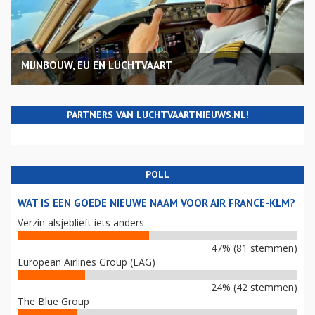
MIJNBOUW, EU EN LUCHTVAART
PARTNERS VAN LUCHTVAARTNIEUWS.NL!
POLL
WAT IS EEN GOEDE NIEUWE NAAM VOOR AIR FRANCE-KLM?
Verzin alsjeblieft iets anders
47% (81 stemmen)
European Airlines Group (EAG)
24% (42 stemmen)
The Blue Group