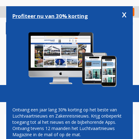
Overslaan
en
x
Digitaal Magazine
Registreer
Check in
naar
Profiteer nu van 30% korting
de
inhoud
gaan
Magazine
Podcasts
Vacatures
Toggl
naviga
Ontvang een jaar lang 30% korting op het beste van
Luchtvaartnieuws en Zakenreisnieuws. Krijg onbeperkt
toegang tot al het nieuws en de bijbehorende Apps.
EXTRA KLM-VLUCHT EN
Ontvang tevens 12 maanden het Luchtvaartnieuws
GROTER TOESTEL NAAR HET
Magazine in de mail of op de mat.