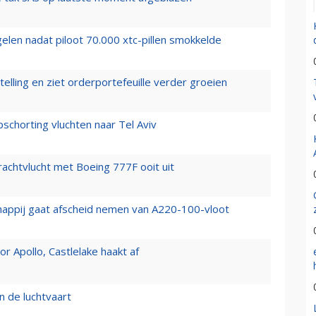
elen nadat piloot 70.000 xtc-pillen smokkelde
elling en ziet orderportefeuille verder groeien
chorting vluchten naar Tel Aviv
vrachtvlucht met Boeing 777F ooit uit
happij gaat afscheid nemen van A220-100-vloot
 Apollo, Castlelake haakt af
n de luchtvaart