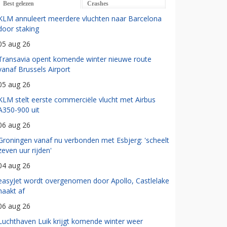
Best gelezen
Crashes
KLM annuleert meerdere vluchten naar Barcelona
door staking
05 aug 26
Transavia opent komende winter nieuwe route
vanaf Brussels Airport
05 aug 26
KLM stelt eerste commerciële vlucht met Airbus
A350-900 uit
06 aug 26
Groningen vanaf nu verbonden met Esbjerg: 'scheelt
zeven uur rijden'
04 aug 26
easyJet wordt overgenomen door Apollo, Castlelake
haakt af
06 aug 26
Luchthaven Luik krijgt komende winter weer