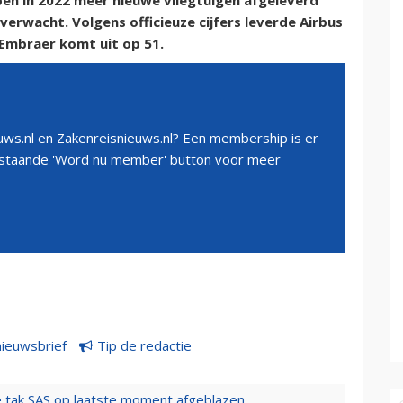
en in 2022 meer nieuwe vliegtuigen afgeleverd
verwacht. Volgens officieuze cijfers leverde Airbus
 Embraer komt uit op 51.
ws.nl en Zakenreisnieuws.nl? Een membership is er
erstaande 'Word nu member' button voor meer
nieuwsbrief
Tip de redactie
 tak SAS op laatste moment afgeblazen