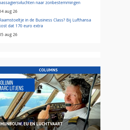
passagiersvluchten naar zonbestemmingen
04 aug 26
Raamstoeltje in de Business Class? Bij Lufthansa
kost dat 170 euro extra
05 aug 26
COLUMNS
MIJNBOUW, EU EN LUCHTVAART