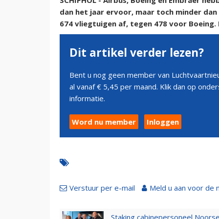
SCHIPHOL - Airbus, Boeing en Embraer hebb
dan het jaar ervoor, maar toch minder dan 
674 vliegtuigen af, tegen 478 voor Boeing.
Dit artikel verder lezen?
Bent u nog geen member van Luchtvaartnieu
al vanaf € 5,45 per maand. Klik dan op ond
informatie.
Word nu member
Inloggen
Verstuur per e-mail
Meld u aan voor de 
Staking cabinepersoneel Noorse