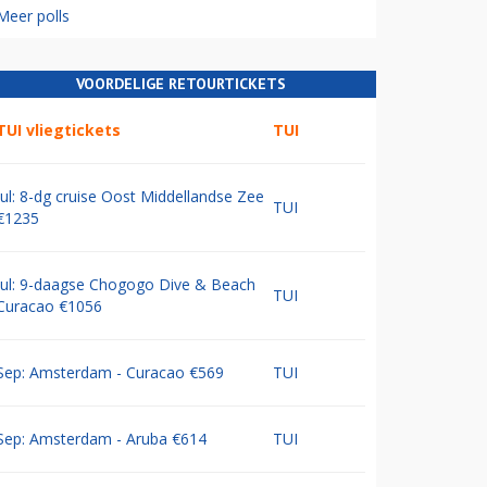
Meer polls
VOORDELIGE RETOURTICKETS
TUI vliegtickets
TUI
Jul: 8-dg cruise Oost Middellandse Zee
TUI
€1235
Jul: 9-daagse Chogogo Dive & Beach
TUI
Curacao €1056
Sep: Amsterdam - Curacao €569
TUI
Sep: Amsterdam - Aruba €614
TUI