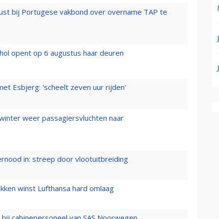
rust bij Portugese vakbond over overname TAP te
hol opent op 6 augustus haar deuren
t Esbjerg: 'scheelt zeven uur rijden'
 winter weer passagiersvluchten naar
ernood in: streep door vlootuitbreiding
ukken winst Lufthansa hard omlaag
 bij cabinepersoneel van SAS Noorwegen