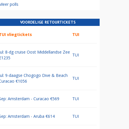
Meer polls
VOORDELIGE RETOURTICKETS
TUI vliegtickets
TUI
Jul: 8-dg cruise Oost Middellandse Zee
TUI
€1235
Jul: 9-daagse Chogogo Dive & Beach
TUI
Curacao €1056
Sep: Amsterdam - Curacao €569
TUI
Sep: Amsterdam - Aruba €614
TUI