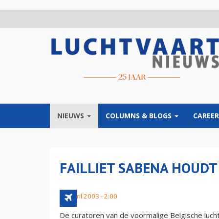
Overslaan
en
naar
de
inhoud
gaan
NIEUWS
COLUMNS & BLOGS
CAREER
FAILLIET SABENA HOUDT
27 april 2003 - 2:00
De curatoren van de voormalige Belgische luc