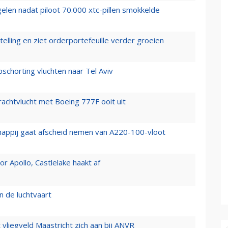
elen nadat piloot 70.000 xtc-pillen smokkelde
elling en ziet orderportefeuille verder groeien
chorting vluchten naar Tel Aviv
vrachtvlucht met Boeing 777F ooit uit
happij gaat afscheid nemen van A220-100-vloot
 Apollo, Castlelake haakt af
n de luchtvaart
t vliegveld Maastricht zich aan bij ANVR