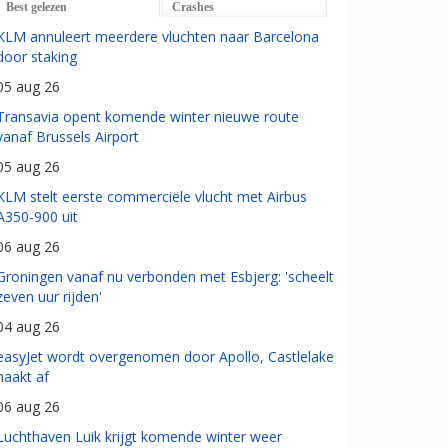
Best gelezen
Crashes
KLM annuleert meerdere vluchten naar Barcelona
door staking
05 aug 26
Transavia opent komende winter nieuwe route
vanaf Brussels Airport
05 aug 26
KLM stelt eerste commerciële vlucht met Airbus
A350-900 uit
06 aug 26
Groningen vanaf nu verbonden met Esbjerg: 'scheelt
zeven uur rijden'
04 aug 26
easyJet wordt overgenomen door Apollo, Castlelake
haakt af
06 aug 26
Luchthaven Luik krijgt komende winter weer