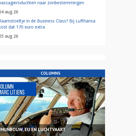
passagiersvluchten naar zonbestemmingen
04 aug 26
Raamstoeltje in de Business Class? Bij Lufthansa
kost dat 170 euro extra
05 aug 26
COLUMNS
MIJNBOUW, EU EN LUCHTVAART