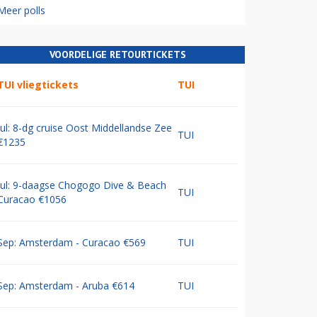
Meer polls
VOORDELIGE RETOURTICKETS
TUI vliegtickets
TUI
Jul: 8-dg cruise Oost Middellandse Zee
TUI
€1235
Jul: 9-daagse Chogogo Dive & Beach
TUI
Curacao €1056
Sep: Amsterdam - Curacao €569
TUI
Sep: Amsterdam - Aruba €614
TUI