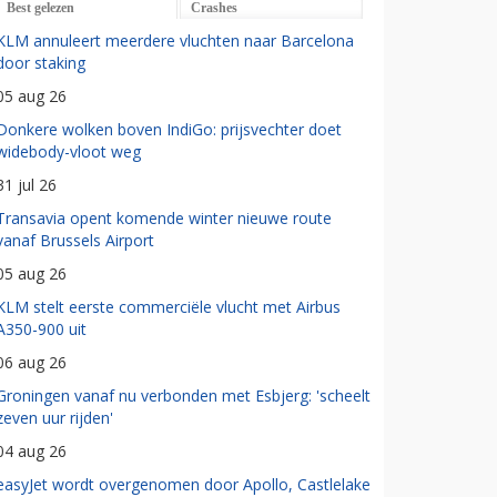
Best gelezen
Crashes
KLM annuleert meerdere vluchten naar Barcelona
door staking
05 aug 26
Donkere wolken boven IndiGo: prijsvechter doet
widebody-vloot weg
31 jul 26
Transavia opent komende winter nieuwe route
vanaf Brussels Airport
05 aug 26
KLM stelt eerste commerciële vlucht met Airbus
A350-900 uit
06 aug 26
Groningen vanaf nu verbonden met Esbjerg: 'scheelt
zeven uur rijden'
04 aug 26
easyJet wordt overgenomen door Apollo, Castlelake