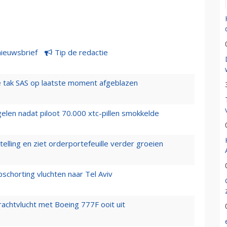
nieuwsbrief
Tip de redactie
 tak SAS op laatste moment afgeblazen
elen nadat piloot 70.000 xtc-pillen smokkelde
elling en ziet orderportefeuille verder groeien
chorting vluchten naar Tel Aviv
vrachtvlucht met Boeing 777F ooit uit