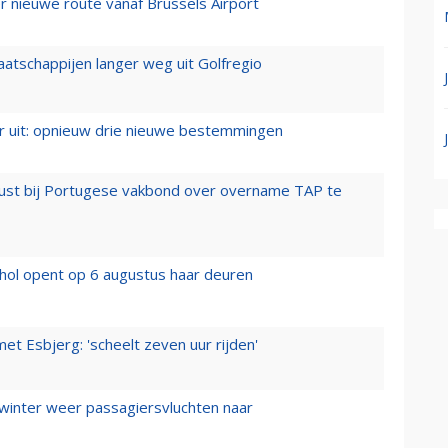
 nieuwe route vanaf Brussels Airport
aatschappijen langer weg uit Golfregio
er uit: opnieuw drie nieuwe bestemmingen
rust bij Portugese vakbond over overname TAP te
hol opent op 6 augustus haar deuren
t Esbjerg: 'scheelt zeven uur rijden'
 winter weer passagiersvluchten naar