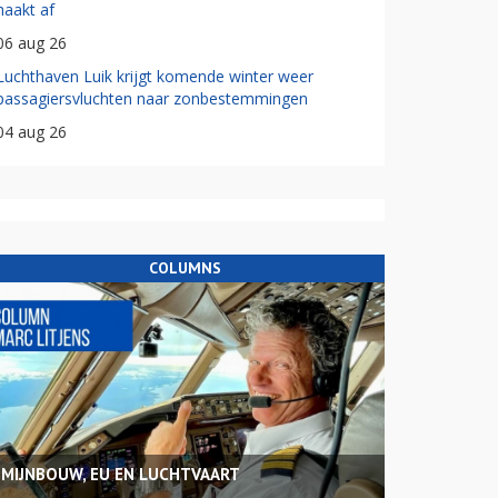
haakt af
06 aug 26
Luchthaven Luik krijgt komende winter weer
passagiersvluchten naar zonbestemmingen
04 aug 26
COLUMNS
MIJNBOUW, EU EN LUCHTVAART