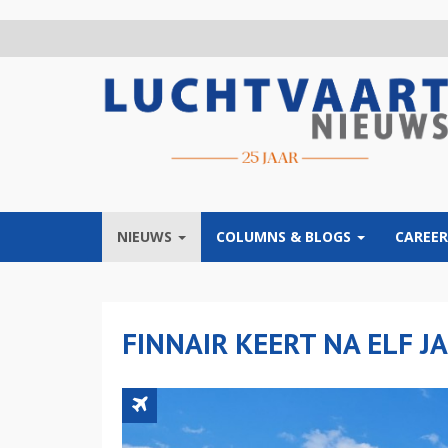
Overslaan
en
naar
de
inhoud
gaan
NIEUWS
COLUMNS & BLOGS
CAREER
FINNAIR KEERT NA ELF 