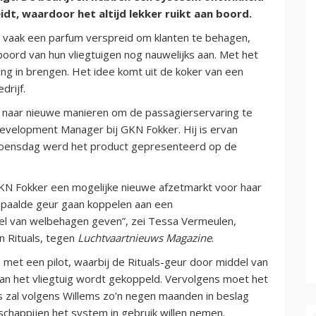
dt, waardoor het altijd lekker ruikt aan boord.
al vaak een parfum verspreid om klanten te behagen,
oord van hun vliegtuigen nog nauwelijks aan. Met het
g in brengen. Het idee komt uit de koker van een
rijf.
k naar nieuwe manieren om de passagierservaring te
Development Manager bij GKN Fokker. Hij is ervan
 Woensdag werd het product gepresenteerd op de
KN Fokker een mogelijke nieuwe afzetmarkt voor haar
epaalde geur gaan koppelen aan een
el van welbehagen geven”, zei Tessa Vermeulen,
n Rituals, tegen
Luchtvaartnieuws Magazine
.
 met een pilot, waarbij de Rituals-geur door middel van
van het vliegtuig wordt gekoppeld. Vervolgens moet het
 zal volgens Willems zo’n negen maanden in beslag
schappijen het system in gebruik willen nemen.