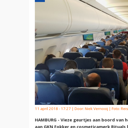
11 april 2018 - 17:27 | Door:
Niek Vernooij
| Foto: Re
HAMBURG - Vieze geurtjes aan boord van het 
aan GKN Fokker en cosmeticamerk Rituals 