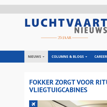
Overslaan
en
naar
de
inhoud
gaan
NIEUWS
COLUMNS & BLOGS
CAREER
FOKKER ZORGT VOOR RIT
VLIEGTUIGCABINES