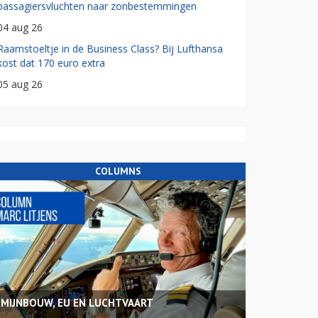
passagiersvluchten naar zonbestemmingen
04 aug 26
Raamstoeltje in de Business Class? Bij Lufthansa
kost dat 170 euro extra
05 aug 26
COLUMNS
MIJNBOUW, EU EN LUCHTVAART