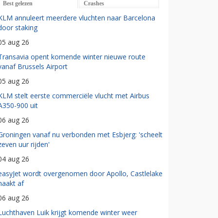
Best gelezen
Crashes
KLM annuleert meerdere vluchten naar Barcelona
door staking
05 aug 26
Transavia opent komende winter nieuwe route
vanaf Brussels Airport
05 aug 26
KLM stelt eerste commerciële vlucht met Airbus
A350-900 uit
06 aug 26
Groningen vanaf nu verbonden met Esbjerg: 'scheelt
zeven uur rijden'
04 aug 26
easyJet wordt overgenomen door Apollo, Castlelake
haakt af
06 aug 26
Luchthaven Luik krijgt komende winter weer