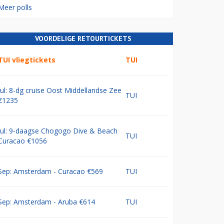
Meer polls
VOORDELIGE RETOURTICKETS
TUI vliegtickets
TUI
Jul: 8-dg cruise Oost Middellandse Zee
TUI
€1235
Jul: 9-daagse Chogogo Dive & Beach
TUI
Curacao €1056
Sep: Amsterdam - Curacao €569
TUI
Sep: Amsterdam - Aruba €614
TUI