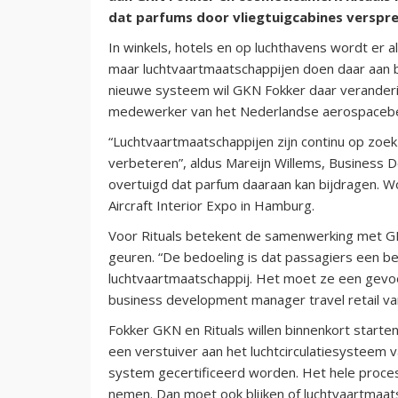
dat parfums door vliegtuigcabines versprei
In winkels, hotels en op luchthavens wordt er 
maar luchtvaartmaatschappijen doen daar aan b
nieuwe systeem wil GKN Fokker daar veranderin
medewerker van het Nederlandse aerospacebed
“Luchtvaartmaatschappijen zijn continu op zoe
verbeteren”, aldus Mareijn Willems, Business 
overtuigd dat parfum daaraan kan bijdragen.
Aircraft Interior Expo in Hamburg.
Voor Rituals betekent de samenwerking met G
geuren. “De bedoeling is dat passagiers een b
luchtvaartmaatschappij. Het moet ze een gevo
business development manager travel retail va
Fokker GKN en Rituals willen binnenkort starten
een verstuiver aan het luchtcirculatiesysteem 
system gecertificeerd worden. Het hele proces
nemen. Dan moet ook blijken of luchtvaartmaat