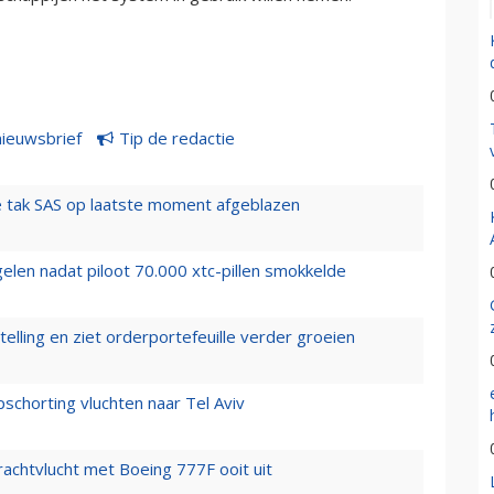
nieuwsbrief
Tip de redactie
 tak SAS op laatste moment afgeblazen
elen nadat piloot 70.000 xtc-pillen smokkelde
elling en ziet orderportefeuille verder groeien
chorting vluchten naar Tel Aviv
vrachtvlucht met Boeing 777F ooit uit