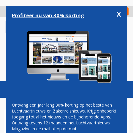
Overslaan
en
x
Digitaal Magazine
Registreer
Check in
naar
Profiteer nu van 30% korting
de
inhoud
gaan
Magazine
Podcasts
Vacatures
Toggl
naviga
Ontvang een jaar lang 30% korting op het beste van
Luchtvaartnieuws en Zakenreisnieuws. Krijg onbeperkt
toegang tot al het nieuws en de bijbehorende Apps.
FRANSE
Ontvang tevens 12 maanden het Luchtvaartnieuws
LUCHTVERKEERSLEIDERS
Magazine in de mail of op de mat.