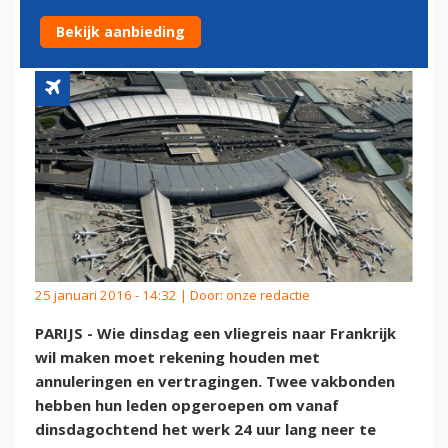
LEGGEN HET WERK NEER
Bekijk aanbieding
25 januari 2016 - 14:32 | Door:
onze redactie
PARIJS - Wie dinsdag een vliegreis naar Frankrijk
wil maken moet rekening houden met
annuleringen en vertragingen. Twee vakbonden
hebben hun leden opgeroepen om vanaf
dinsdagochtend het werk 24 uur lang neer te