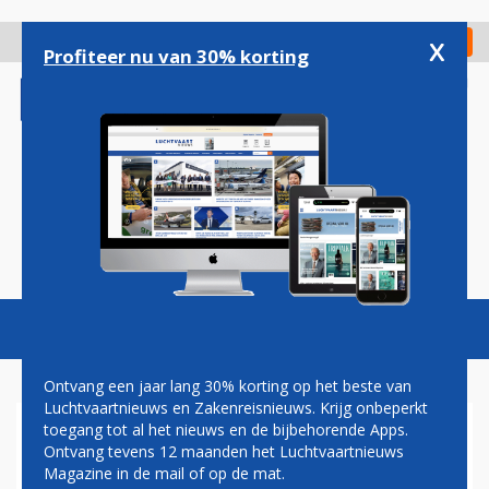
Overslaan
en
x
Digitaal Magazine
Registreer
Check in
naar
Profiteer nu van 30% korting
de
inhoud
gaan
Magazine
Podcasts
Vacatures
Toggl
naviga
Ontvang een jaar lang 30% korting op het beste van
Luchtvaartnieuws en Zakenreisnieuws. Krijg onbeperkt
toegang tot al het nieuws en de bijbehorende Apps.
FREEBIRD AIRLINES
Ontvang tevens 12 maanden het Luchtvaartnieuws
VERBINDT EINDHOVEN MET
Magazine in de mail of op de mat.