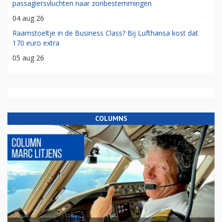
passagiersvluchten naar zonbestemmingen
04 aug 26
Raamstoeltje in de Business Class? Bij Lufthansa kost dat
170 euro extra
05 aug 26
COLUMNS