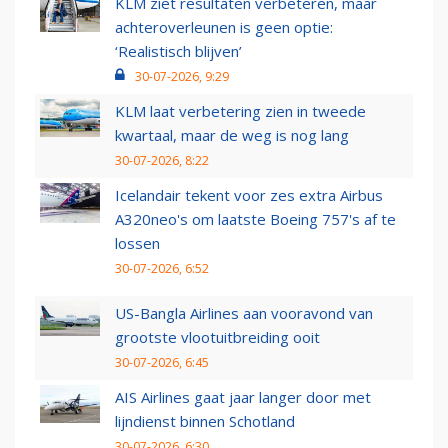
KLM ziet resultaten verbeteren, maar
achteroverleunen is geen optie:
‘Realistisch blijven’
30-07-2026, 9:29
KLM laat verbetering zien in tweede
kwartaal, maar de weg is nog lang
30-07-2026, 8:22
Icelandair tekent voor zes extra Airbus
A320neo's om laatste Boeing 757's af te
lossen
30-07-2026, 6:52
US-Bangla Airlines aan vooravond van
grootste vlootuitbreiding ooit
30-07-2026, 6:45
AIS Airlines gaat jaar langer door met
lijndienst binnen Schotland
30-07-2026, 6:30