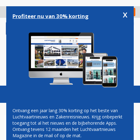
Overslaan
en
x
Digitaal Magazine
Registreer
Check in
naar
Profiteer nu van 30% korting
de
inhoud
gaan
Magazine
Podcasts
Vacatures
Toggl
naviga
Ontvang een jaar lang 30% korting op het beste van
Luchtvaartnieuws en Zakenreisnieuws. Krijg onbeperkt
toegang tot al het nieuws en de bijbehorende Apps.
FRONTIER AIRLINES BREIDT
Ontvang tevens 12 maanden het Luchtvaartnieuws
UIT VANAF MIAMI
Magazine in de mail of op de mat.