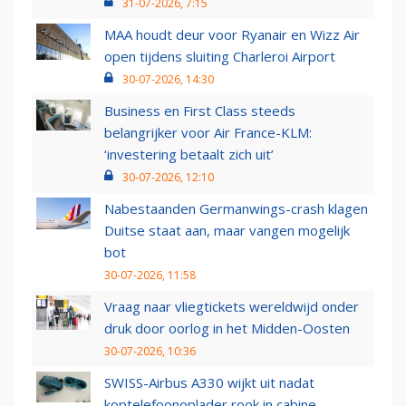
31-07-2026, 7:15
MAA houdt deur voor Ryanair en Wizz Air
open tijdens sluiting Charleroi Airport
30-07-2026, 14:30
Business en First Class steeds
belangrijker voor Air France-KLM:
‘investering betaalt zich uit’
30-07-2026, 12:10
Nabestaanden Germanwings-crash klagen
Duitse staat aan, maar vangen mogelijk
bot
30-07-2026, 11:58
Vraag naar vliegtickets wereldwijd onder
druk door oorlog in het Midden-Oosten
30-07-2026, 10:36
SWISS-Airbus A330 wijkt uit nadat
koptelefoonoplader rook in cabine