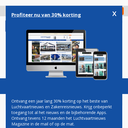
Overslaan
en
x
Digitaal Magazine
Registreer
Check in
naar
Profiteer nu van 30% korting
de
inhoud
gaan
Magazine
Podcasts
Vacatures
Toggl
naviga
Ontvang een jaar lang 30% korting op het beste van
Luchtvaartnieuws en Zakenreisnieuws. Krijg onbeperkt
toegang tot al het nieuws en de bijbehorende Apps.
GARUDA INDONESIA
Ontvang tevens 12 maanden het Luchtvaartnieuws
BENOEMT NIEUWE GENERAL
Magazine in de mail of op de mat.