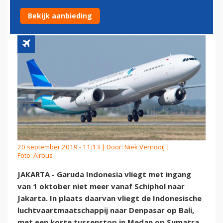
GEEN JAKARTA MEER
Bekijk aanbieding
20 september 2019 - 11:13 | Door:
Niek Vernooij
|
Foto: Airbus
JAKARTA - Garuda Indonesia vliegt met ingang
van 1 oktober niet meer vanaf Schiphol naar
Jakarta. In plaats daarvan vliegt de Indonesische
luchtvaartmaatschappij naar Denpasar op Bali,
met een korte tussenstop in Medan op Sumatra.