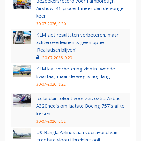
Bezoekersrecord voor Farnborough
Airshow: 41 procent meer dan de vorige
keer
30-07-2026, 9:30
KLM ziet resultaten verbeteren, maar
achteroverleunen is geen optie:
‘Realistisch blijven’
30-07-2026, 9:29
KLM laat verbetering zien in tweede
kwartaal, maar de weg is nog lang
30-07-2026, 8:22
Icelandair tekent voor zes extra Airbus
A320neo's om laatste Boeing 757's af te
lossen
30-07-2026, 6:52
US-Bangla Airlines aan vooravond van
grootste vlootuitbreiding ooit