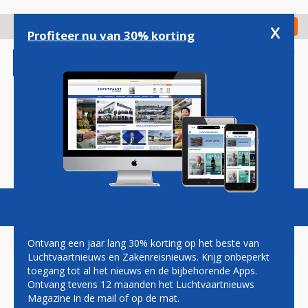
Overslaan
en
x
Digitaal Magazine
Registreer
Check in
naar
Profiteer nu van 30% korting
de
inhoud
gaan
Magazine
Podcasts
Vacatures
Toggl
naviga
Ontvang een jaar lang 30% korting op het beste van
Luchtvaartnieuws en Zakenreisnieuws. Krijg onbeperkt
toegang tot al het nieuws en de bijbehorende Apps.
GARUDA VANAF SCHIPHOL
Ontvang tevens 12 maanden het Luchtvaartnieuws
NAAR SUMATRA EN BALI,
Magazine in de mail of op de mat.