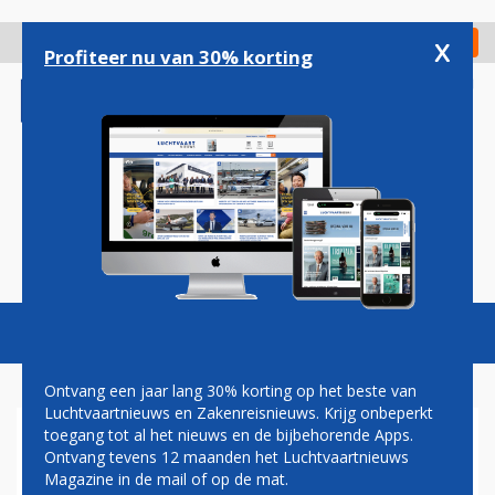
Overslaan
en
x
Digitaal Magazine
Registreer
Check in
naar
Profiteer nu van 30% korting
de
inhoud
gaan
Magazine
Podcasts
Vacatures
Toggl
naviga
Ontvang een jaar lang 30% korting op het beste van
Luchtvaartnieuws en Zakenreisnieuws. Krijg onbeperkt
toegang tot al het nieuws en de bijbehorende Apps.
GEEN VERTRAGINGEN BIJ KLM
Ontvang tevens 12 maanden het Luchtvaartnieuws
DOOR STIPTHEIDSACTIES
Magazine in de mail of op de mat.