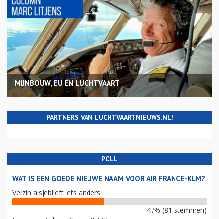
MIJNBOUW, EU EN LUCHTVAART
PARTNERS VAN LUCHTVAARTNIEUWS.NL!
POLL
WAT IS EEN GOEDE NIEUWE NAAM VOOR AIR FRANCE-KLM?
Verzin alsjeblieft iets anders
47% (81 stemmen)