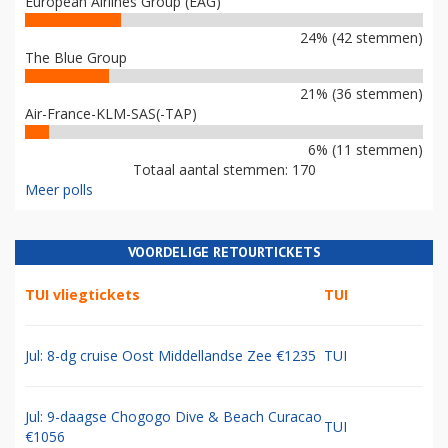
European Airlines Group (EAG)
24% (42 stemmen)
The Blue Group
21% (36 stemmen)
Air-France-KLM-SAS(-TAP)
6% (11 stemmen)
Totaal aantal stemmen: 170
Meer polls
VOORDELIGE RETOURTICKETS
TUI vliegtickets
TUI
Jul: 8-dg cruise Oost Middellandse Zee €1235
TUI
Jul: 9-daagse Chogogo Dive & Beach Curacao
TUI
€1056