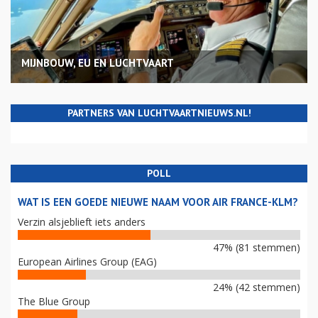
MIJNBOUW, EU EN LUCHTVAART
PARTNERS VAN LUCHTVAARTNIEUWS.NL!
POLL
WAT IS EEN GOEDE NIEUWE NAAM VOOR AIR FRANCE-KLM?
Verzin alsjeblieft iets anders
47% (81 stemmen)
European Airlines Group (EAG)
24% (42 stemmen)
The Blue Group