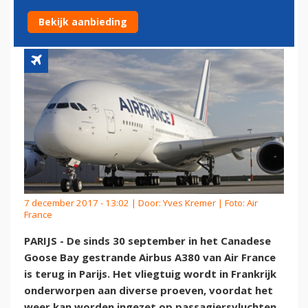
FRANCE
Bekijk aanbieding
7 december 2017 - 13:02 | Door:
Yves Kremer
| Foto: Air
France
PARIJS - De sinds 30 september in het Canadese
Goose Bay gestrande Airbus A380 van Air France
is terug in Parijs. Het vliegtuig wordt in Frankrijk
onderworpen aan diverse proeven, voordat het
weer kan worden ingezet op passagiersvluchten.