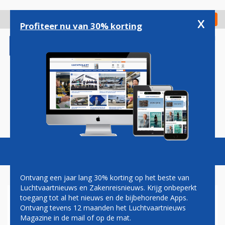
Overslaan
en
x
Digitaal Magazine
Registreer
Check in
naar
Profiteer nu van 30% korting
de
inhoud
gaan
Magazine
Podcasts
Vacatures
Toggl
naviga
Ontvang een jaar lang 30% korting op het beste van
Luchtvaartnieuws en Zakenreisnieuws. Krijg onbeperkt
toegang tot al het nieuws en de bijbehorende Apps.
GESTRANDE AIRBUS A380 NA
Ontvang tevens 12 maanden het Luchtvaartnieuws
67 DAGEN TERUG BIJ AIR
Magazine in de mail of op de mat.