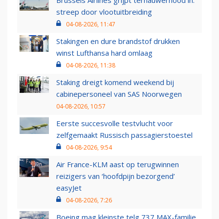
Brussels Airlines grijpt ternauwernood in:
streep door vlootuitbreiding
04-08-2026, 11:47
Stakingen en dure brandstof drukken
winst Lufthansa hard omlaag
04-08-2026, 11:38
Staking dreigt komend weekend bij
cabinepersoneel van SAS Noorwegen
04-08-2026, 10:57
Eerste succesvolle testvlucht voor
zelfgemaakt Russisch passagierstoestel
04-08-2026, 9:54
Air France-KLM aast op terugwinnen
reizigers van ‘hoofdpijn bezorgend’
easyJet
04-08-2026, 7:26
Boeing mag kleinste telg 737 MAX-familie