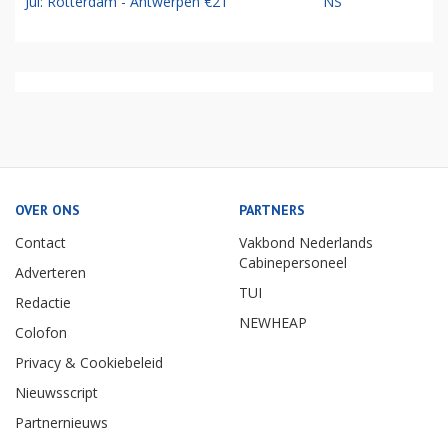
Jul: Rotterdam - Antwerpen €21
NS
OVER ONS
PARTNERS
Contact
Vakbond Nederlands
Cabinepersoneel
Adverteren
TUI
Redactie
NEWHEAP
Colofon
Privacy & Cookiebeleid
Nieuwsscript
Partnernieuws