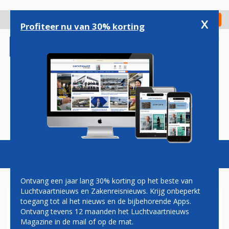
Overslaan
en
x
Digitaal Magazine
Registreer
Check in
naar
Profiteer nu van 30% korting
de
inhoud
gaan
Magazine
Podcasts
Vacatures
Toggl
naviga
Ontvang een jaar lang 30% korting op het beste van
Luchtvaartnieuws en Zakenreisnieuws. Krijg onbeperkt
toegang tot al het nieuws en de bijbehorende Apps.
GOL BREIDT ROUTENETWERK
Ontvang tevens 12 maanden het Luchtvaartnieuws
UIT NAAR ECUADOR
Magazine in de mail of op de mat.