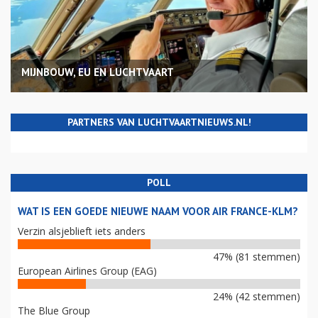
MIJNBOUW, EU EN LUCHTVAART
PARTNERS VAN LUCHTVAARTNIEUWS.NL!
POLL
WAT IS EEN GOEDE NIEUWE NAAM VOOR AIR FRANCE-KLM?
Verzin alsjeblieft iets anders
47% (81 stemmen)
European Airlines Group (EAG)
24% (42 stemmen)
The Blue Group