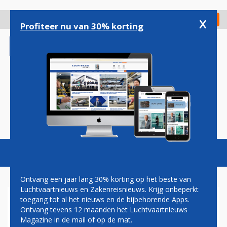
Overslaan
en
x
Digitaal Magazine
Registreer
Check in
naar
Profiteer nu van 30% korting
de
inhoud
gaan
Magazine
Podcasts
Vacatures
Toggl
naviga
Ontvang een jaar lang 30% korting op het beste van
Luchtvaartnieuws en Zakenreisnieuws. Krijg onbeperkt
toegang tot al het nieuws en de bijbehorende Apps.
GULF AIR BREIDT ORDER
Ontvang tevens 12 maanden het Luchtvaartnieuws
VOOR A320NEO FLINK UIT
Magazine in de mail of op de mat.