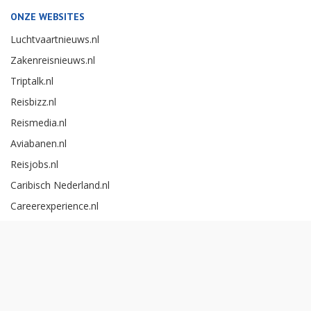
ONZE WEBSITES
Luchtvaartnieuws.nl
Zakenreisnieuws.nl
Triptalk.nl
Reisbizz.nl
Reismedia.nl
Aviabanen.nl
Reisjobs.nl
Caribisch Nederland.nl
Careerexperience.nl
Zakenreisawards.nl
Copyright Reismedia BV 2026 -
Cookieinstellingen