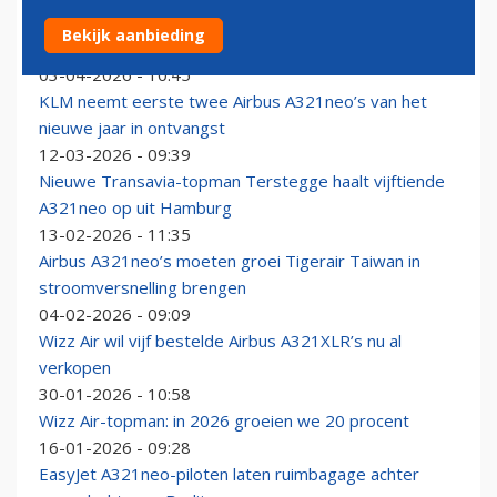
Royal Jordanian haalt eerste Boeing 787-9 én Airbus
Bekijk aanbieding
A321neo kort na elkaar binnen
03-04-2026 - 10:45
KLM neemt eerste twee Airbus A321neo’s van het
nieuwe jaar in ontvangst
12-03-2026 - 09:39
Nieuwe Transavia-topman Terstegge haalt vijftiende
A321neo op uit Hamburg
13-02-2026 - 11:35
Airbus A321neo’s moeten groei Tigerair Taiwan in
stroomversnelling brengen
04-02-2026 - 09:09
Wizz Air wil vijf bestelde Airbus A321XLR’s nu al
verkopen
30-01-2026 - 10:58
Wizz Air-topman: in 2026 groeien we 20 procent
16-01-2026 - 09:28
EasyJet A321neo-piloten laten ruimbagage achter