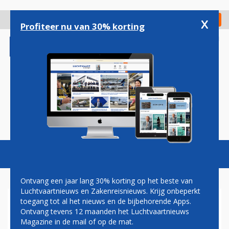
Overslaan
en
x
Digitaal Magazine
Registreer
Check in
naar
Profiteer nu van 30% korting
de
inhoud
gaan
Magazine
Podcasts
Vacatures
Toggl
naviga
Ontvang een jaar lang 30% korting op het beste van
Luchtvaartnieuws en Zakenreisnieuws. Krijg onbeperkt
toegang tot al het nieuws en de bijbehorende Apps.
A321NEO
Ontvang tevens 12 maanden het Luchtvaartnieuws
Magazine in de mail of op de mat.