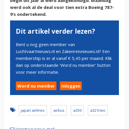
begin dit jaar al werd aangekondigd. Maandag
werd ook al de deal voor tien extra Boeing 787-
9’s ondertekend.
Dit artikel verder lezen?
Bent u nog geen member van
Luchtvaartnieuws.nl en Zakenreisnieuws.nl? Een
membership is er al vanaf € 5,45 per maand. Klik
dan op onderstaande 'Word nu member' button
voor meer informatie.
Word nu member
Inloggen
japan airlines
airbus
a350
a321neo