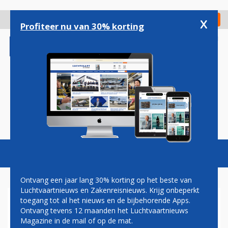
Overslaan
en
x
Digitaal Magazine
Registreer
Check in
naar
Profiteer nu van 30% korting
de
inhoud
gaan
Magazine
Podcasts
Vacatures
Toggl
naviga
Ontvang een jaar lang 30% korting op het beste van
Luchtvaartnieuws en Zakenreisnieuws. Krijg onbeperkt
toegang tot al het nieuws en de bijbehorende Apps.
JAPAN AIRLINES
Ontvang tevens 12 maanden het Luchtvaartnieuws
ONDERTEKENT OOK AIRBUS-
Magazine in de mail of op de mat.