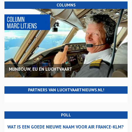
COLUMNS
MIJNBOUW, EU EN LUCHTVAART
PARTNERS VAN LUCHTVAARTNIEUWS.NL!
POLL
WAT IS EEN GOEDE NIEUWE NAAM VOOR AIR FRANCE-KLM?