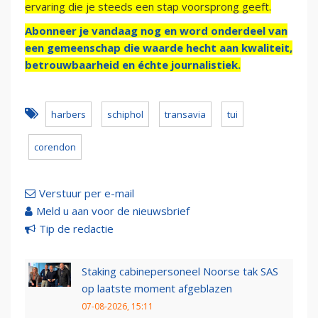
ervaring die je steeds een stap voorsprong geeft.
Abonneer je vandaag nog en word onderdeel van
een gemeenschap die waarde hecht aan kwaliteit,
betrouwbaarheid en échte journalistiek.
harbers
schiphol
transavia
tui
corendon
Verstuur per e-mail
Meld u aan voor de nieuwsbrief
Tip de redactie
Staking cabinepersoneel Noorse tak SAS
op laatste moment afgeblazen
07-08-2026, 15:11