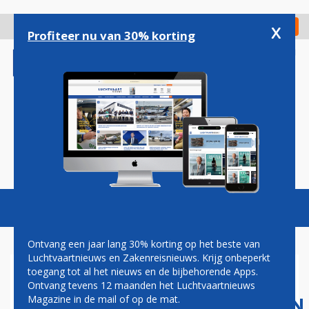
Overslaan
en
x
Digitaal Magazine
Registreer
Check in
naar
Profiteer nu van 30% korting
de
inhoud
gaan
Magazine
Podcasts
Vacatures
Toggl
naviga
Ontvang een jaar lang 30% korting op het beste van
Luchtvaartnieuws en Zakenreisnieuws. Krijg onbeperkt
toegang tot al het nieuws en de bijbehorende Apps.
HARBERS KAN
Ontvang tevens 12 maanden het Luchtvaartnieuws
LUCHTVAARTMAATSCHAPPIJEN
Magazine in de mail of op de mat.