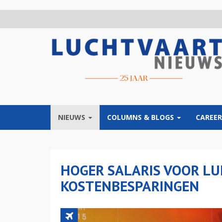
Overslaan
en
naar
de
inhoud
gaan
NIEUWS
COLUMNS & BLOGS
CAREER
HOGER SALARIS VOOR L
KOSTENBESPARINGEN