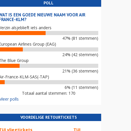
POLL
WAT IS EEN GOEDE NIEUWE NAAM VOOR AIR
FRANCE-KLM?
Verzin alsjeblieft iets anders
47% (81 stemmen)
European Airlines Group (EAG)
24% (42 stemmen)
The Blue Group
21% (36 stemmen)
Air-France-KLM-SAS(-TAP)
6% (11 stemmen)
Totaal aantal stemmen: 170
Meer polls
VOORDELIGE RETOURTICKETS
TUI vliegtickets
TUI