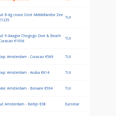
Jul: 8-dg cruise Oost Middellandse Zee
TUI
€1235
Jul: 9-daagse Chogogo Dive & Beach
TUI
Curacao €1056
Sep: Amsterdam - Curacao €569
TUI
Sep: Amsterdam - Aruba €614
TUI
Mei: Amsterdam - Bonaire €594
TUI
Jul: Amsterdam - Berlijn €38
Eurostar