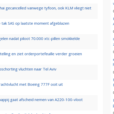
hai gecancelled vanwege tyfoon, ook KLM vliegt niet
 tak SAS op laatste moment afgeblazen
elen nadat piloot 70.000 xtc-pillen smokkelde
elling en ziet orderportefeuille verder groeien
chorting vluchten naar Tel Aviv
vrachtvlucht met Boeing 777F ooit uit
happij gaat afscheid nemen van A220-100-vloot