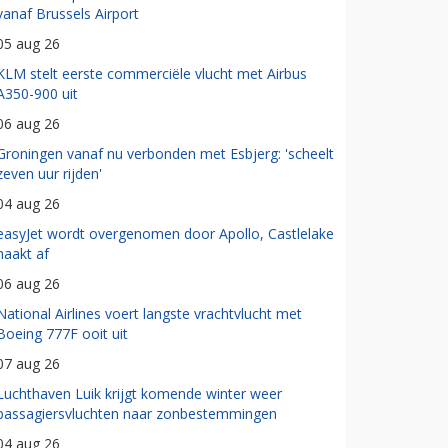
vanaf Brussels Airport
05 aug 26
KLM stelt eerste commerciële vlucht met Airbus
A350-900 uit
06 aug 26
Groningen vanaf nu verbonden met Esbjerg: 'scheelt
zeven uur rijden'
04 aug 26
easyJet wordt overgenomen door Apollo, Castlelake
haakt af
06 aug 26
National Airlines voert langste vrachtvlucht met
Boeing 777F ooit uit
07 aug 26
Luchthaven Luik krijgt komende winter weer
passagiersvluchten naar zonbestemmingen
04 aug 26