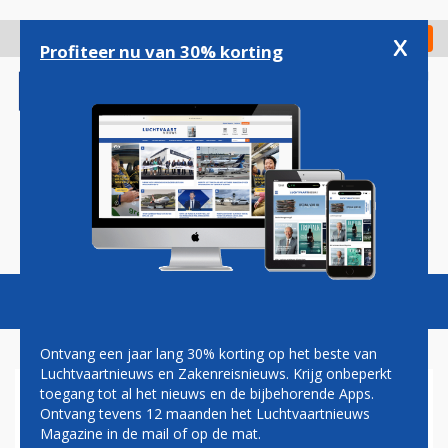
Overslaan
en
x
Digitaal Magazine
Registreer
Check in
naar
Profiteer nu van 30% korting
de
inhoud
gaan
Magazine
Podcasts
Vacatures
Toggl
naviga
Ontvang een jaar lang 30% korting op het beste van
Luchtvaartnieuws en Zakenreisnieuws. Krijg onbeperkt
toegang tot al het nieuws en de bijbehorende Apps.
HOGER SALARIS VOOR
Ontvang tevens 12 maanden het Luchtvaartnieuws
LUFTHANSA-TOP ONDANKS
Magazine in de mail of op de mat.