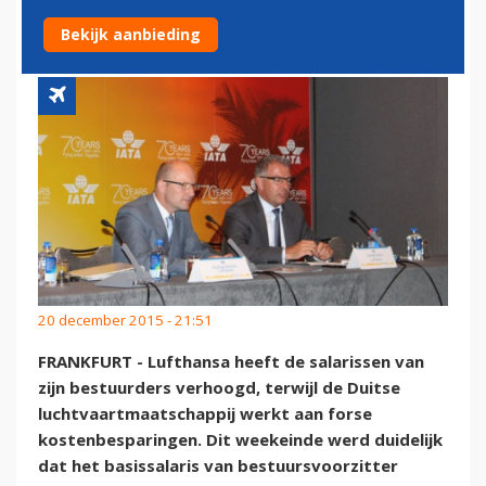
KOSTENBESPARINGEN
Bekijk aanbieding
20 december 2015 - 21:51
FRANKFURT - Lufthansa heeft de salarissen van
zijn bestuurders verhoogd, terwijl de Duitse
luchtvaartmaatschappij werkt aan forse
kostenbesparingen. Dit weekeinde werd duidelijk
dat het basissalaris van bestuursvoorzitter