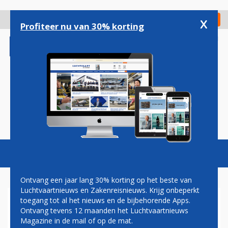
Overslaan
en
x
Digitaal Magazine
Registreer
Check in
naar
Profiteer nu van 30% korting
de
inhoud
gaan
Magazine
Podcasts
Vacatures
Toggl
naviga
Ontvang een jaar lang 30% korting op het beste van
Luchtvaartnieuws en Zakenreisnieuws. Krijg onbeperkt
toegang tot al het nieuws en de bijbehorende Apps.
IATA: VRAAG NAAR
Ontvang tevens 12 maanden het Luchtvaartnieuws
VLIEGREIZEN BLIJFT STERK,
Magazine in de mail of op de mat.