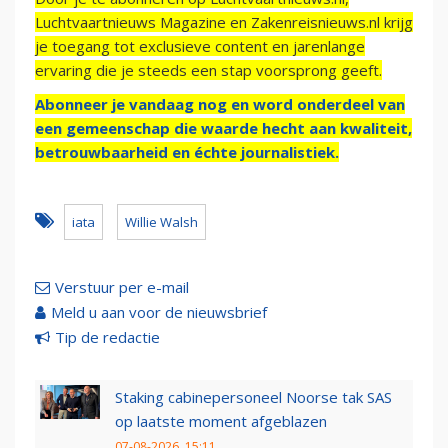
Luchtvaartnieuws Magazine en Zakenreisnieuws.nl krijg
je toegang tot exclusieve content en jarenlange
ervaring die je steeds een stap voorsprong geeft.
Abonneer je vandaag nog en word onderdeel van
een gemeenschap die waarde hecht aan kwaliteit,
betrouwbaarheid en échte journalistiek.
iata
Willie Walsh
Verstuur per e-mail
Meld u aan voor de nieuwsbrief
Tip de redactie
Staking cabinepersoneel Noorse tak SAS
op laatste moment afgeblazen
07-08-2026, 15:11