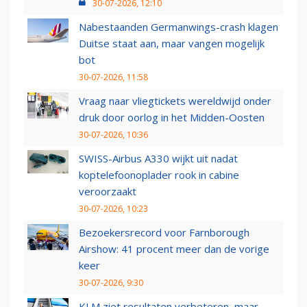
30-07-2026, 12:10
Nabestaanden Germanwings-crash klagen
Duitse staat aan, maar vangen mogelijk
bot
30-07-2026, 11:58
Vraag naar vliegtickets wereldwijd onder
druk door oorlog in het Midden-Oosten
30-07-2026, 10:36
SWISS-Airbus A330 wijkt uit nadat
koptelefoonoplader rook in cabine
veroorzaakt
30-07-2026, 10:23
Bezoekersrecord voor Farnborough
Airshow: 41 procent meer dan de vorige
keer
30-07-2026, 9:30
KLM ziet resultaten verbeteren, maar