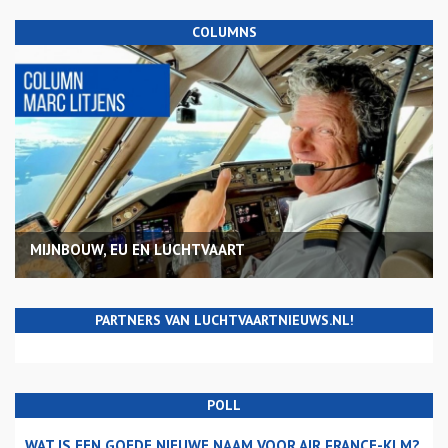
COLUMNS
MIJNBOUW, EU EN LUCHTVAART
PARTNERS VAN LUCHTVAARTNIEUWS.NL!
POLL
WAT IS EEN GOEDE NIEUWE NAAM VOOR AIR FRANCE-KLM?