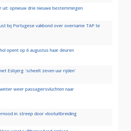
er uit: opnieuw drie nieuwe bestemmingen
rust bij Portugese vakbond over overname TAP te
hol opent op 6 augustus haar deuren
t Esbjerg: 'scheelt zeven uur rijden'
 winter weer passagiersvluchten naar
ernood in: streep door vlootuitbreiding
ukken winst Lufthansa hard omlaag