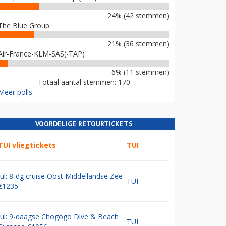
24% (42 stemmen)
The Blue Group
21% (36 stemmen)
Air-France-KLM-SAS(-TAP)
6% (11 stemmen)
Totaal aantal stemmen: 170
Meer polls
VOORDELIGE RETOURTICKETS
TUI vliegtickets
TUI
Jul: 8-dg cruise Oost Middellandse Zee
TUI
€1235
Jul: 9-daagse Chogogo Dive & Beach
TUI