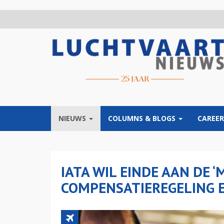
Overslaan
en
naar
de
inhoud
gaan
NIEUWS
COLUMNS & BLOGS
CAREER
IATA WIL EINDE AAN DE ‘
COMPENSATIEREGELING 