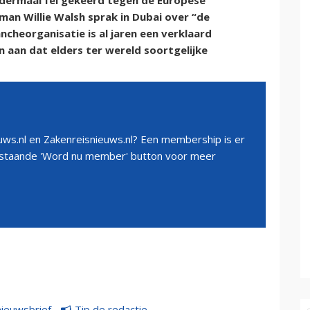
ndermaal fel gekeerd tegen de Europese
an Willie Walsh sprak in Dubai over “de
ncheorganisatie is al jaren een verklaard
n aan dat elders ter wereld soortgelijke
ws.nl en Zakenreisnieuws.nl? Een membership is er
erstaande 'Word nu member' button voor meer
nieuwsbrief
Tip de redactie