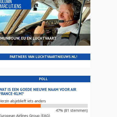
MIJNBOUW, EU EN LUCHTVAART
PARTNERS VAN LUCHTVAARTNIEUWS.NL!
POLL
WAT IS EEN GOEDE NIEUWE NAAM VOOR AIR
FRANCE-KLM?
Verzin alsjeblieft iets anders
47% (81 stemmen)
European Airlines Group (EAG)