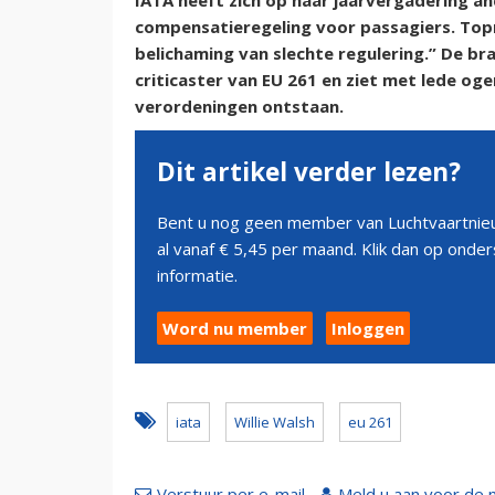
IATA heeft zich op haar jaarvergadering a
compensatieregeling voor passagiers. Topm
belichaming van slechte regulering.” De bra
criticaster van EU 261 en ziet met lede oge
verordeningen ontstaan.
Dit artikel verder lezen?
Bent u nog geen member van Luchtvaartnieu
al vanaf € 5,45 per maand. Klik dan op ond
informatie.
Word nu member
Inloggen
iata
Willie Walsh
eu 261
Verstuur per e-mail
Meld u aan voor de 