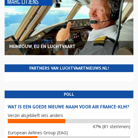
MIJNBOUW, EU EN LUCHTVAART
PARTNERS VAN LUCHTVAARTNIEUWS.NL!
POLL
WAT IS EEN GOEDE NIEUWE NAAM VOOR AIR FRANCE-KLM?
Verzin alsjeblieft iets anders
47% (81 stemmen)
European Airlines Group (EAG)