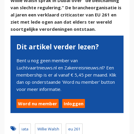
Willie Walsh sprak in Dubai over “de belichaming
van slechte regulering.” De brancheorganisatie is
al jaren een verklaard criticaster van EU 261 en
ziet met lede ogen aan dat elders ter wereld
soortgelijke verordeningen ontstaan.
Dit artikel verder lezen?
Bent u nog geen member van
Luchtvaartnieuws.nl en Zakenreisnieuws.nl? Een
membership is er al vanaf € 5,45 per maand. Klik
dan op onderstaande 'Word nu member' button
voor meer informatie.
Word nu member
Inloggen
iata
Willie Walsh
eu 261