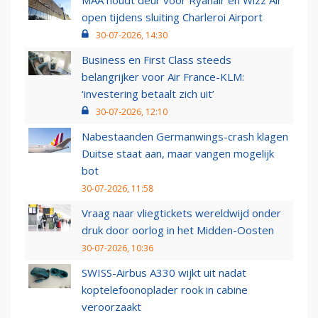
MAA houdt deur voor Ryanair en Wizz Air
open tijdens sluiting Charleroi Airport
30-07-2026, 14:30
Business en First Class steeds
belangrijker voor Air France-KLM:
‘investering betaalt zich uit’
30-07-2026, 12:10
Nabestaanden Germanwings-crash klagen
Duitse staat aan, maar vangen mogelijk
bot
30-07-2026, 11:58
Vraag naar vliegtickets wereldwijd onder
druk door oorlog in het Midden-Oosten
30-07-2026, 10:36
SWISS-Airbus A330 wijkt uit nadat
koptelefoonoplader rook in cabine
veroorzaakt