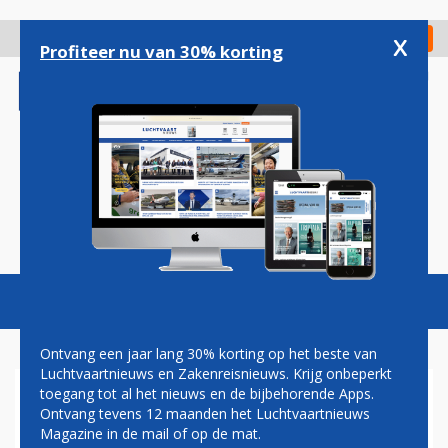
Overslaan
en
x
Digitaal Magazine
Registreer
Check in
naar
Profiteer nu van 30% korting
de
inhoud
gaan
Magazine
Podcasts
Vacatures
Toggl
naviga
Ontvang een jaar lang 30% korting op het beste van
Luchtvaartnieuws en Zakenreisnieuws. Krijg onbeperkt
toegang tot al het nieuws en de bijbehorende Apps.
IATA WIL EINDE AAN DE
Ontvang tevens 12 maanden het Luchtvaartnieuws
‘MONSTERLIJKE’
Magazine in de mail of op de mat.