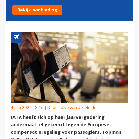
COMPENSATIEREGELING EU
Bekijk aanbieding
261
4 juni 2024 - 8:16 | Door:
Lolke van der Heide
IATA heeft zich op haar jaarvergadering
andermaal fel gekeerd tegen de Europese
compensatieregeling voor passagiers. Topman