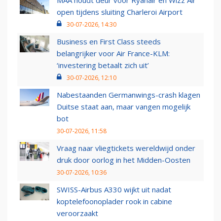
MAA houdt deur voor Ryanair en Wizz Air
open tijdens sluiting Charleroi Airport
30-07-2026, 14:30
Business en First Class steeds
belangrijker voor Air France-KLM:
‘investering betaalt zich uit’
30-07-2026, 12:10
Nabestaanden Germanwings-crash klagen
Duitse staat aan, maar vangen mogelijk
bot
30-07-2026, 11:58
Vraag naar vliegtickets wereldwijd onder
druk door oorlog in het Midden-Oosten
30-07-2026, 10:36
SWISS-Airbus A330 wijkt uit nadat
koptelefoonoplader rook in cabine
veroorzaakt