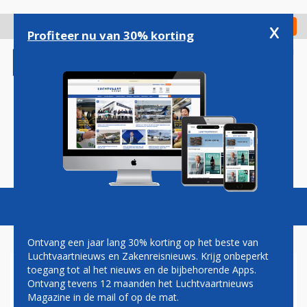
Overslaan
en
x
Digitaal Magazine
Registreer
Check in
naar
Profiteer nu van 30% korting
de
inhoud
gaan
Magazine
Podcasts
Vacatures
Toggl
naviga
Ontvang een jaar lang 30% korting op het beste van
Luchtvaartnieuws en Zakenreisnieuws. Krijg onbeperkt
toegang tot al het nieuws en de bijbehorende Apps.
IN BEELD: AIR INDIA ZWAAIT
Ontvang tevens 12 maanden het Luchtvaartnieuws
MET WING WAVE BOEING 747
Magazine in de mail of op de mat.