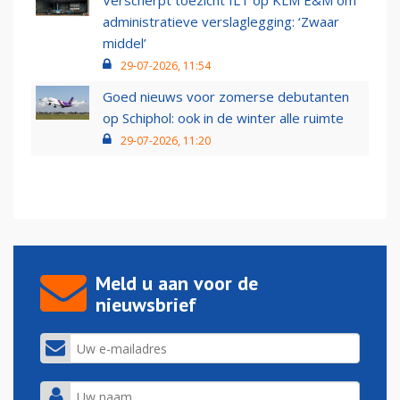
Verscherpt toezicht ILT op KLM E&M om
administratieve verslaglegging: ‘Zwaar
middel’
29-07-2026, 11:54
Goed nieuws voor zomerse debutanten
op Schiphol: ook in de winter alle ruimte
29-07-2026, 11:20
Meld u aan voor de
nieuwsbrief