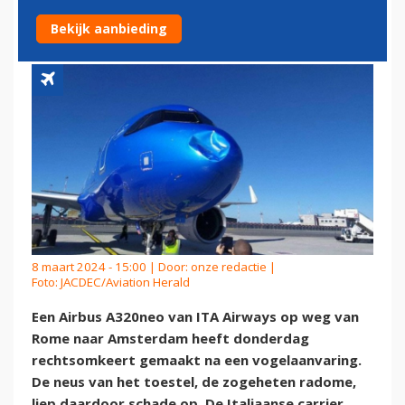
KEERT OM DOOR BIRDSTRIKE
Bekijk aanbieding
8 maart 2024 - 15:00 | Door:
onze redactie
|
Foto: JACDEC/Aviation Herald
Een Airbus A320neo van ITA Airways op weg van
Rome naar Amsterdam heeft donderdag
rechtsomkeert gemaakt na een vogelaanvaring.
De neus van het toestel, de zogeheten radome,
liep daardoor schade op. De Italiaanse carrier