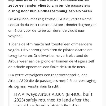
zette een ander vliegtuig in om de passagiers
alsnog naar hun eindbestemming te vervoeren.
De A320neo, met registratie EI-HOC, verliet Rome
Leonardo da Vinci Fiumicino Airport donderdagmorgen
om 9 uur voor de twee uur durende vlucht naar
Schiphol.
Tijdens de klim raakte het toestel een of meerdere
vogels. Uit voorzorg besloten de piloten daarna om
terug te keren. Drie kwartier na vertrek stond de
Airbus weer aan de grond en konden de vliegers zelf
de schade opnemen: een flinke deuk in de neus.
ITA zette vervolgens een reservetoestel in, een
Airbus A320 die de passagiers met 2,5 uur vertraging
alsnog naar Amsterdam bracht.
ITA Airways Airbus A320N (EI-HOC, built
2023) safely returned to land after the
aircraft suffered a birdstrike after