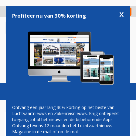
Overslaan
en
x
Digitaal Magazine
Registreer
Check in
naar
Profiteer nu van 30% korting
de
inhoud
gaan
Magazine
Podcasts
Vacatures
Toggl
naviga
Ontvang een jaar lang 30% korting op het beste van
Luchtvaartnieuws en Zakenreisnieuws. Krijg onbeperkt
toegang tot al het nieuws en de bijbehorende Apps.
IN BEELD: ITA AIRWAYS-
Ontvang tevens 12 maanden het Luchtvaartnieuws
VLUCHT NAAR SCHIPHOL
Magazine in de mail of op de mat.