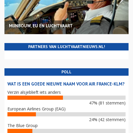
MIJNBOUW, EU EN LUCHTVAART
PARTNERS VAN LUCHTVAARTNIEUWS.NL!
POLL
WAT IS EEN GOEDE NIEUWE NAAM VOOR AIR FRANCE-KLM?
Verzin alsjeblieft iets anders
47% (81 stemmen)
European Airlines Group (EAG)
24% (42 stemmen)
The Blue Group