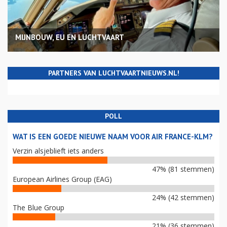
MIJNBOUW, EU EN LUCHTVAART
PARTNERS VAN LUCHTVAARTNIEUWS.NL!
POLL
WAT IS EEN GOEDE NIEUWE NAAM VOOR AIR FRANCE-KLM?
Verzin alsjeblieft iets anders
47% (81 stemmen)
European Airlines Group (EAG)
24% (42 stemmen)
The Blue Group
21% (36 stemmen)