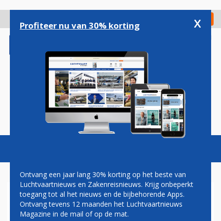
Overslaan
en
x
Digitaal Magazine
Registreer
Check in
naar
Profiteer nu van 30% korting
de
inhoud
gaan
Magazine
Podcasts
Vacatures
Toggl
naviga
Ontvang een jaar lang 30% korting op het beste van
Luchtvaartnieuws en Zakenreisnieuws. Krijg onbeperkt
toegang tot al het nieuws en de bijbehorende Apps.
ITA AIRWAYS KOMENDE
Ontvang tevens 12 maanden het Luchtvaartnieuws
ZOMER VAKER VAN ROME
Magazine in de mail of op de mat.