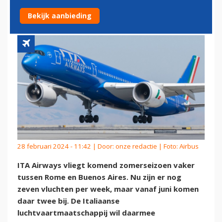
NAAR BUENOS AIRES
Bekijk aanbieding
28 februari 2024 - 11:42 | Door:
onze redactie
| Foto: Airbus
ITA Airways vliegt komend zomerseizoen vaker
tussen Rome en Buenos Aires. Nu zijn er nog
zeven vluchten per week, maar vanaf juni komen
daar twee bij. De Italiaanse
luchtvaartmaatschappij wil daarmee