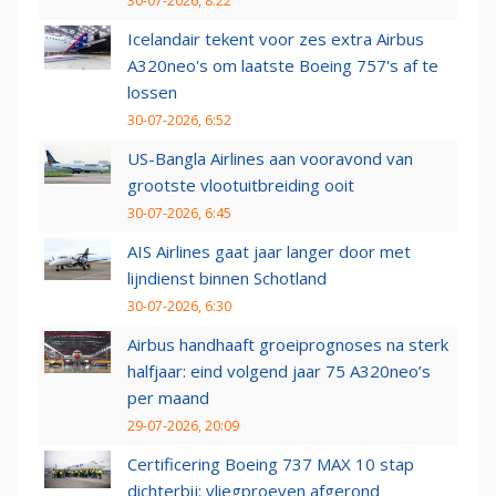
30-07-2026, 8:22
Icelandair tekent voor zes extra Airbus
A320neo's om laatste Boeing 757's af te
lossen
30-07-2026, 6:52
US-Bangla Airlines aan vooravond van
grootste vlootuitbreiding ooit
30-07-2026, 6:45
AIS Airlines gaat jaar langer door met
lijndienst binnen Schotland
30-07-2026, 6:30
Airbus handhaaft groeiprognoses na sterk
halfjaar: eind volgend jaar 75 A320neo’s
per maand
29-07-2026, 20:09
Certificering Boeing 737 MAX 10 stap
dichterbij: vliegproeven afgerond