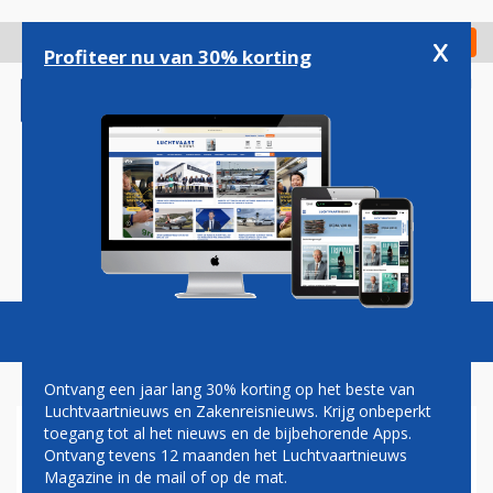
Overslaan
en
x
Digitaal Magazine
Registreer
Check in
naar
Profiteer nu van 30% korting
de
inhoud
gaan
Magazine
Podcasts
Vacatures
Toggl
naviga
Ontvang een jaar lang 30% korting op het beste van
Luchtvaartnieuws en Zakenreisnieuws. Krijg onbeperkt
toegang tot al het nieuws en de bijbehorende Apps.
ITALIË IS
Ontvang tevens 12 maanden het Luchtvaartnieuws
LUCHTVAARTMAATSCHAPPIJ
Magazine in de mail of op de mat.