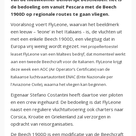
de bedoeling om vanuit Pescara met de Beech
1900D op regionale routes te gaan vliegen.
Vooralsnog voert FlyLeone, waarvan het beeldmerk
een leeuw – ‘leone’ in het Italiaans - is, de vluchten uit
met een enkele Beech 1900D, een vliegtuig dat in
Europa vrij weinig wordt ingezet.
Het propellertoestel
leaset FlyLeone van een Maltees bedrijf, dat momenteel werkt
aan een tweede Beechcraft voor de Italianen. FlyLeone krijgt
deze week een AOC (Air Operator’s Certificate) van de
Italiaanse luchtvaartautoriteit ENAC (Ente Nazionale per
l'Aviazione Civile), waarna het vliegen kan beginnen.
Eigenaar Stefano Costantini heeft daartoe vier piloten
en een crew ingehuurd. De bedoeling is dat FlyLeone
naast een reguliere vluchtuitvoering ook charters naar
Corsica, Kroatie en Griekenland zal verzorgen in
opdracht van reisorganisaties.
De Beech 1900D is een modificatie van de Beechcraft