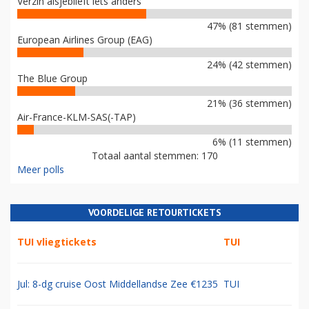
Verzin alsjeblieft iets anders
47% (81 stemmen)
European Airlines Group (EAG)
24% (42 stemmen)
The Blue Group
21% (36 stemmen)
Air-France-KLM-SAS(-TAP)
6% (11 stemmen)
Totaal aantal stemmen: 170
Meer polls
VOORDELIGE RETOURTICKETS
TUI vliegtickets
TUI
Jul: 8-dg cruise Oost Middellandse Zee €1235
TUI