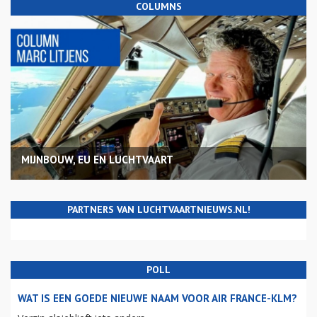
COLUMNS
MIJNBOUW, EU EN LUCHTVAART
PARTNERS VAN LUCHTVAARTNIEUWS.NL!
POLL
WAT IS EEN GOEDE NIEUWE NAAM VOOR AIR FRANCE-KLM?