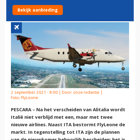
RIJKER: FLYLEONE
Bekijk aanbieding
2 september 2021 - 8:00 | Door:
onze redactie
|
Foto: FlyLeone
PESCARA – Na het verscheiden van Alitalia wordt
Italië niet verblijd met een, maar met twee
nieuwe airlines. Naast ITA bestormt FlyLeone de
markt. In tegenstelling tot ITA zijn de plannen
van de nieuwkomer behoorlijk bescheiden: het is