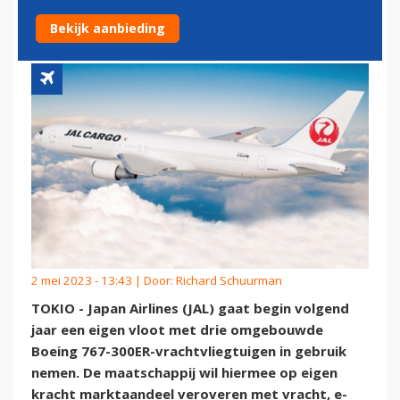
VRACHTVLOOT
Bekijk aanbieding
2 mei 2023 - 13:43 | Door:
Richard Schuurman
TOKIO - Japan Airlines (JAL) gaat begin volgend
jaar een eigen vloot met drie omgebouwde
Boeing 767-300ER-vrachtvliegtuigen in gebruik
nemen. De maatschappij wil hiermee op eigen
kracht marktaandeel veroveren met vracht, e-