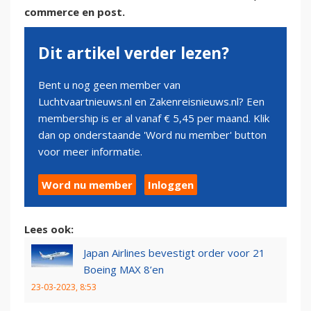
commerce en post.
Dit artikel verder lezen?
Bent u nog geen member van
Luchtvaartnieuws.nl en Zakenreisnieuws.nl? Een
membership is er al vanaf € 5,45 per maand. Klik
dan op onderstaande 'Word nu member' button
voor meer informatie.
Word nu member
Inloggen
Lees ook:
Japan Airlines bevestigt order voor 21
Boeing MAX 8’en
23-03-2023, 8:53