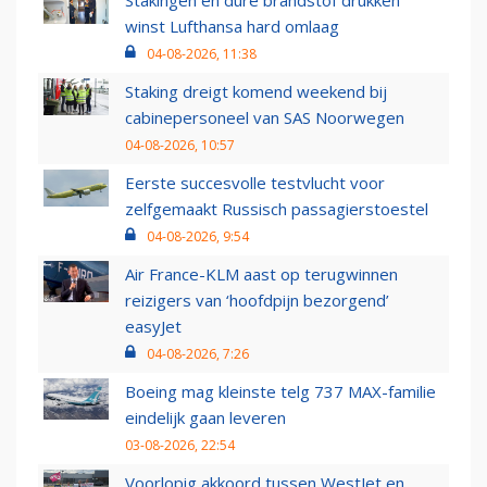
Stakingen en dure brandstof drukken
winst Lufthansa hard omlaag
04-08-2026, 11:38
Staking dreigt komend weekend bij
cabinepersoneel van SAS Noorwegen
04-08-2026, 10:57
Eerste succesvolle testvlucht voor
zelfgemaakt Russisch passagierstoestel
04-08-2026, 9:54
Air France-KLM aast op terugwinnen
reizigers van ‘hoofdpijn bezorgend’
easyJet
04-08-2026, 7:26
Boeing mag kleinste telg 737 MAX-familie
eindelijk gaan leveren
03-08-2026, 22:54
Voorlopig akkoord tussen WestJet en