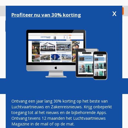
Overslaan
en
x
Digitaal Magazine
Registreer
Check in
naar
Profiteer nu van 30% korting
de
inhoud
gaan
Magazine
Podcasts
Vacatures
Toggl
naviga
Ontvang een jaar lang 30% korting op het beste van
Luchtvaartnieuws en Zakenreisnieuws. Krijg onbeperkt
toegang tot al het nieuws en de bijbehorende Apps.
JAPAN AIRLINES KRIJGT WEER
Ontvang tevens 12 maanden het Luchtvaartnieuws
EEN BESCHEIDEN EIGEN
Magazine in de mail of op de mat.