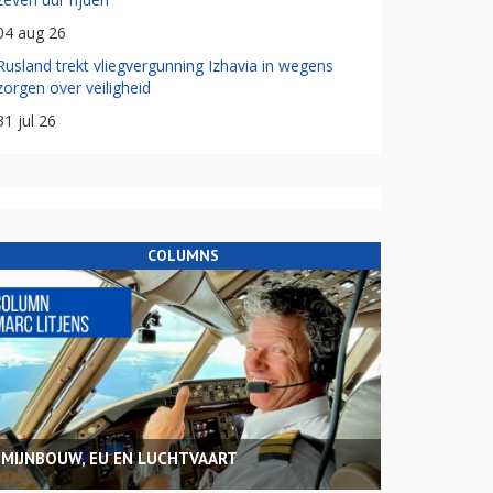
04 aug 26
Rusland trekt vliegvergunning Izhavia in wegens
zorgen over veiligheid
31 jul 26
COLUMNS
MIJNBOUW, EU EN LUCHTVAART