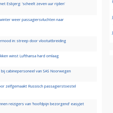
t Esbjerg: 'scheelt zeven uur rijden'
 winter weer passagiersvluchten naar
ernood in: streep door vlootuitbreiding
ukken winst Lufthansa hard omlaag
 bij cabinepersoneel van SAS Noorwegen
voor zelfgemaakt Russisch passagierstoestel
nen reizigers van ‘hoofdpijn bezorgend’ easyJet