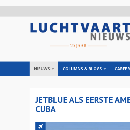
Overslaan
en
naar
de
inhoud
gaan
NIEUWS
COLUMNS & BLOGS
CAREER
JETBLUE ALS EERSTE AM
CUBA