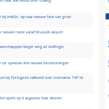
n naar Barcelona door staking
 bij IndiGo: 'op naar nieuwe fase van groei'
 nieuwe route vanaf Brussels Airport
aatschappijen langer weg uit Golfregio
er uit: opnieuw drie nieuwe bestemmingen
rust bij Portugese vakbond over overname TAP te
hol opent op 6 augustus haar deuren