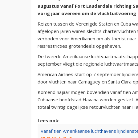
augustus vanaf Fort Lauderdale richting 
vorig jaar overeen om de vluchtuitvoering 
Reizen tussen de Verenigde Staten en Cuba was
afgelopen jaren waren slechts chartervluchten
verboden voor Amerikanen om als toerist naar
reisrestricties grotendeels opgeheven.
De tweede Amerikaanse luchtvaartmaatschappij d
september vliegt die regionale luchtvaartmaats
American Airlines start op 7 september lijndie
door vluchten naar Camaguey en Santa Clara o
Komend najaar mogen bovendien vanaf tien Ame
Cubaanse hoofdstad Havana worden gestart. Ac
totaal twintig dagelijkse retourvluchten naar H
Lees ook:
Vanaf tien Amerikaanse luchthavens lijndienst