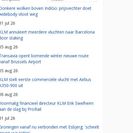
Donkere wolken boven IndiGo: prijsvechter doet
widebody-vloot weg
31 jul 26
KLM annuleert meerdere vluchten naar Barcelona
door staking
05 aug 26
Transavia opent komende winter nieuwe route
vanaf Brussels Airport
05 aug 26
KLM stelt eerste commerciële vlucht met Airbus
A350-900 uit
06 aug 26
Voormalig financieel directeur KLM Erik Swelheim
aan de slag bij ProRail
31 jul 26
Groningen vanaf nu verbonden met Esbjerg: 'scheelt
zeven uur rijden'