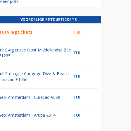
Meer polls
VOORDELIGE RETOURTICKETS
TUI vliegtickets
TUI
Jul: 8-dg cruise Oost Middellandse Zee
TUI
€1235
Jul: 9-daagse Chogogo Dive & Beach
TUI
Curacao €1056
Sep: Amsterdam - Curacao €569
TUI
Sep: Amsterdam - Aruba €614
TUI