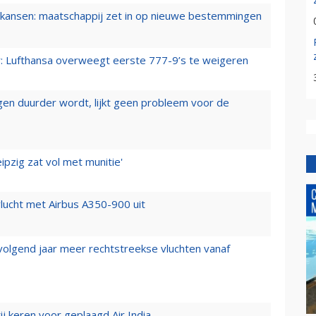
ansen: maatschappij zet in op nieuwe bestemmingen
er: Lufthansa overweegt eerste 777-9’s te weigeren
iegen duurder wordt, lijkt geen probleem voor de
ipzig zat vol met munitie'
lucht met Airbus A350-900 uit
 volgend jaar meer rechtstreekse vluchten vanaf
j keren voor geplaagd Air India