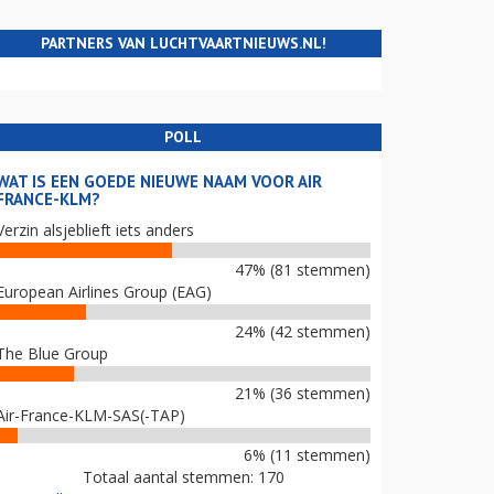
PARTNERS VAN LUCHTVAARTNIEUWS.NL!
POLL
WAT IS EEN GOEDE NIEUWE NAAM VOOR AIR
FRANCE-KLM?
Verzin alsjeblieft iets anders
47% (81 stemmen)
European Airlines Group (EAG)
24% (42 stemmen)
The Blue Group
21% (36 stemmen)
Air-France-KLM-SAS(-TAP)
6% (11 stemmen)
Totaal aantal stemmen: 170