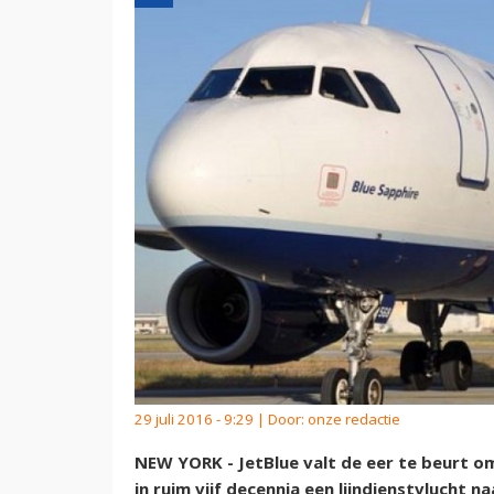
29 juli 2016 - 9:29 | Door:
onze redactie
NEW YORK - JetBlue valt de eer te beurt o
in ruim vijf decennia een lijndienstvlucht n