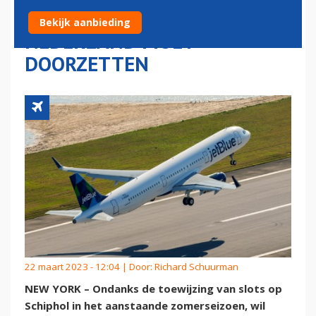
PROCEDURE TEGEN
Bekijk aanbieding
NEDERLAND MOET
DOORZETTEN
22 maart 2023 - 12:04 | Door:
Richard Schuurman
NEW YORK – Ondanks de toewijzing van slots op
Schiphol in het aanstaande zomerseizoen, wil