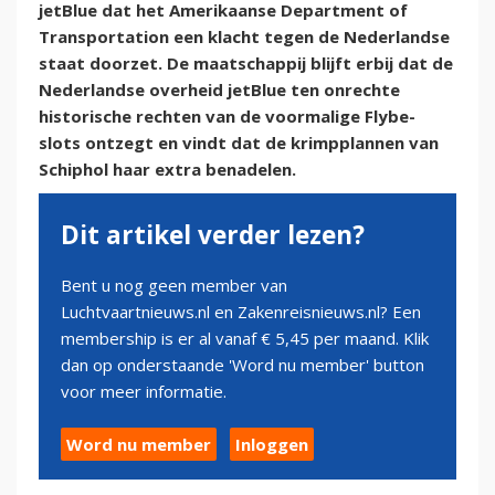
jetBlue dat het Amerikaanse Department of
Transportation een klacht tegen de Nederlandse
staat doorzet. De maatschappij blijft erbij dat de
Nederlandse overheid jetBlue ten onrechte
historische rechten van de voormalige Flybe-
slots ontzegt en vindt dat de krimpplannen van
Schiphol haar extra benadelen.
Dit artikel verder lezen?
Bent u nog geen member van
Luchtvaartnieuws.nl en Zakenreisnieuws.nl? Een
membership is er al vanaf € 5,45 per maand. Klik
dan op onderstaande 'Word nu member' button
voor meer informatie.
Word nu member
Inloggen