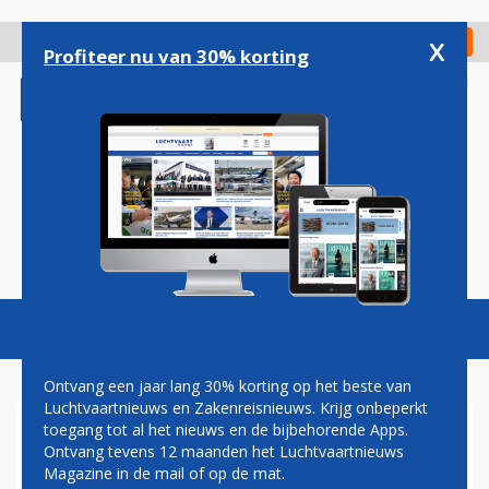
Overslaan
en
x
Digitaal Magazine
Registreer
Check in
naar
Profiteer nu van 30% korting
de
inhoud
gaan
Magazine
Podcasts
Vacatures
Toggl
naviga
Ontvang een jaar lang 30% korting op het beste van
Luchtvaartnieuws en Zakenreisnieuws. Krijg onbeperkt
toegang tot al het nieuws en de bijbehorende Apps.
JETBLUE VINDT DAT
Ontvang tevens 12 maanden het Luchtvaartnieuws
AMERIKAANS MINISTERIE
Magazine in de mail of op de mat.