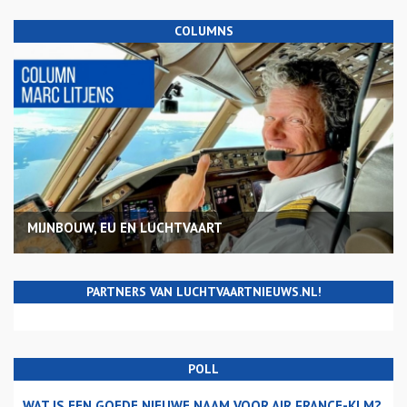
COLUMNS
MIJNBOUW, EU EN LUCHTVAART
PARTNERS VAN LUCHTVAARTNIEUWS.NL!
POLL
WAT IS EEN GOEDE NIEUWE NAAM VOOR AIR FRANCE-KLM?